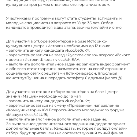
культурная программа оплачиваются организатором.
Участниками программы могут стать студенты, аспиранты и
молодые специалисты в возрасте от 18 до 35 лет. Отбор
кандидатов проводится в два этапа: заочно (онлайн) и очно.
Для участия в отборе волонтёров на базе Историко-
культурного центра «Истоки» необходимо до 12 июня:
– заполнить анкету кандидата vk.cc/ce0uKY;
– зарегистрироваться на заезд «Русское слово» всероссийского
проекта «Истоки.Школа» vk.cc/cKiEAA;
– выполнить дополнительное задание: записать видеофрагмент
любимого стихотворения, разместить его на своей странице в
социальных сетях с хештегами #стихомарафон, #послыря
#ИнститутПушкина и передать эстафету 6 друзьям (через @).
Для участия во втором отборе волонтёров на базе Центра
знаний «Машук» необходимо до 16 мая:
– заполнить анкету кандидата vk.cc/ce0uKY;
– зарегистрироваться на смену «Призвание», направление
«Коммуникаторы» XVI Всероссийского молодёжного форума
«Машук» vk.cc/cJLUf5;
– выполнить аналогичное дополнительное задание.
За выполнение дополнительного задания кандидат получает
дополнительные баллы. Кандидаты, которые пройдут онлайн-
отбор, будут приглашены на соответствующий очный финал.