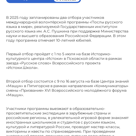
В 2025 году запланированы два отбора участников
международной волонтёрской программы «Послы русского
языка в мире», реализуемой Государственным институтом
русского языка им. А.С. Пушкина при поддержке Министерства
науки и высшего образования Российской Федерации. В этом
году программа отмечает 10-летний юбилей.
Первый отбор пройдет с 1 по 5 июля на базе Историко-
культурного центра «Истоки» в Псковской области в рамках
заезда «Русское слово» Всероссийского проекта
«Истоки.Школа».
Второй отбор состоится с 9 по 16 августа на базе Центра знаний
«Машук» в Пятигорске в рамках направления «Коммуникаторы»
смены «Призвание» XVI Всероссийского молодёжного форума
«Машук».
Участники программы выезжают в образовательно-
просветительские экспедиции в зарубежные страны и
российские регионы, в увлекательной игровой форме знакомят
иностранных школьников и студентов с русским языком,
культурой и литературой России, проводят мастер-классы,
викторины и квесты по страноведению. При проведении
экспедиций проезд, проживание, питание волонтёров и