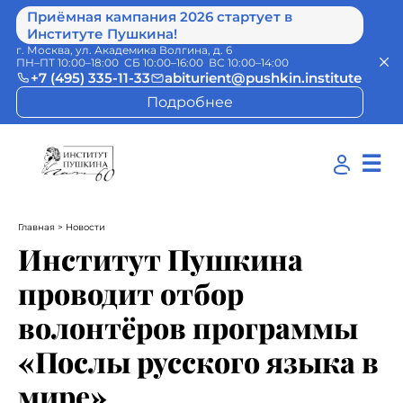
Приёмная кампания 2026 стартует в
Институте Пушкина!
г. Москва, ул. Академика Волгина, д. 6
ПН–ПТ 10:00–18:00 СБ 10:00–16:00 ВС 10:00–14:00
+7 (495) 335-11-33
abiturient@pushkin.institute
Подробнее
☰
Главная
> Новости
Институт Пушкина
проводит отбор
волонтёров программы
«Послы русского языка в
мире»