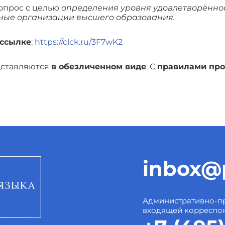
опрос с целью
определения уровня удовлетворённо
ьные организации высшего образования.
 ссылке
:
https://clck.ru/3F7wK2
едставляются
в обезличенном виде
. С
правилами пр
inbox@p
Административно-пр
входящей корреспо