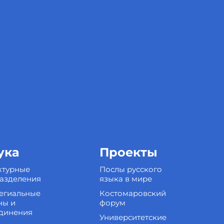
ука
Проекты
ктурные
Послы русского
азделения
языка в мире
егиальные
Костомаровский
ны и
форум
динения
Университетские