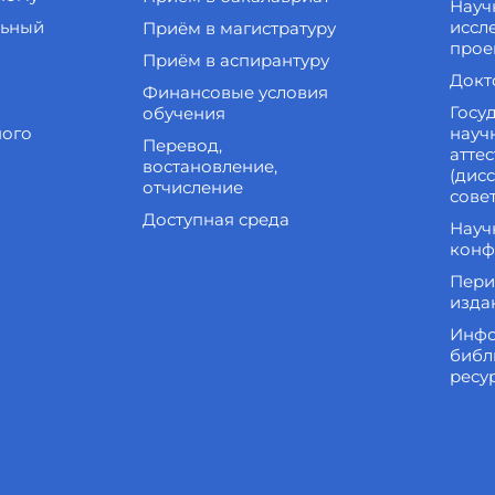
Науч
льный
иссл
Приём в магистратуру
прое
Приём в аспирантуру
Докт
Финансовые условия
Госу
обучения
ного
науч
Перевод,
атте
востановление,
(дис
отчисление
сове
Доступная среда
Науч
конф
Пери
изда
Инфо
библ
ресу