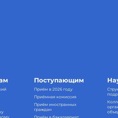
ам
Поступающим
На
кий
Приём в 2026 году
Стру
подр
Приёмная комиссия
Колл
Приём иностранных
орга
граждан
ку
объе
ному
Приём в бакалавриат