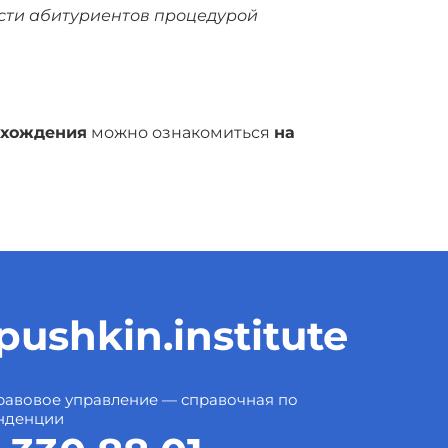
сти абитуриентов процедурой
охождения
можно ознакомиться
на
ushkin.institute
авовое управление — справочная по
нденции