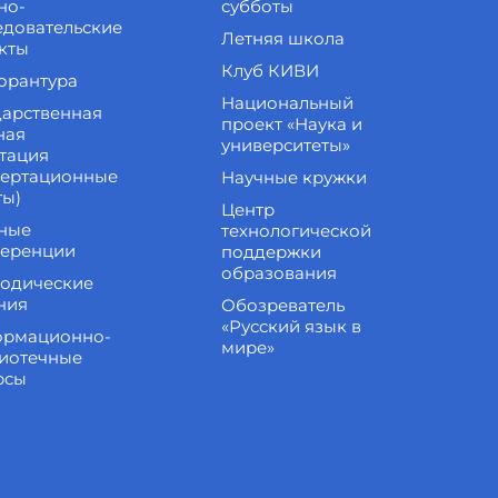
но-
субботы
едовательские
Летняя школа
кты
Клуб КИВИ
орантура
Национальный
дарственная
проект «Наука и
ная
университеты»
стация
сертационные
Научные кружки
ты)
Центр
ные
технологической
еренции
поддержки
образования
одические
ния
Обозреватель
«Русский язык в
рмационно-
мире»
иотечные
рсы