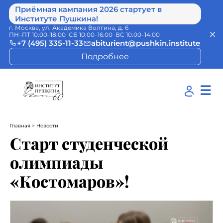
Приёмная кампания 2026 стартует в
Институте Пушкина!
г. Москва, ул. Академика Волгина, д. 6
ПН–ПТ 10:00–18:00 СБ 10:00–16:00 ВС 10:00–14:00
+7 (495) 335-11-33
abiturient@pushkin.institute
Подробнее
☰
Главная
> Новости
Старт студенческой
олимпиады
«Костомаров»!