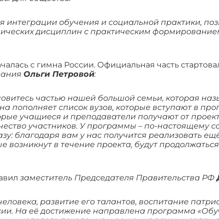
я интеграции обучения и социальной практики, п
емических дисциплин с практическим формировани
алась с гимна России. Официальная часть стартова
вания
Ольги Петровой
:
тановитесь частью нашей большой семьи, которая на
на пополняет список вузов, которые вступают в про
торые учащиеся и преподаватели получают от проект
чество участников. У программы – по-настоящему с
азу: благодаря вам у нас получится реализовать ещё
е возникнут в течение проекта, будут продолжаться
равил
заместитель Председателя Правительства РФ
еловека, развитие его талантов, воспитание патри
сии. На её достижение направлена программа «Обу