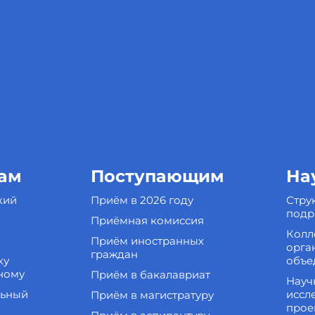
ам
Поступающим
На
кий
Приём в 2026 году
Стру
подр
Приёмная комиссия
Колл
Приём иностранных
орга
граждан
ку
объе
ному
Приём в бакалавриат
Науч
льный
иссл
Приём в магистратуру
прое