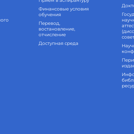
Приём в аспирантуру
Докт
Финансовые условия
Госу
обучения
ного
науч
Перевод,
атте
востановление,
(дис
отчисление
сове
Доступная среда
Науч
конф
Пери
изда
Инфо
библ
ресу