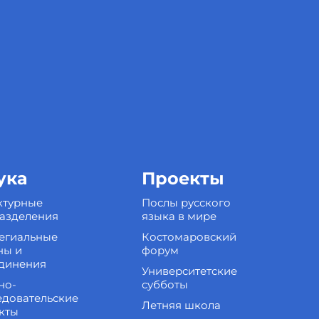
ука
Проекты
ктурные
Послы русского
азделения
языка в мире
егиальные
Костомаровский
ны и
форум
динения
Университетские
но-
субботы
едовательские
Летняя школа
кты