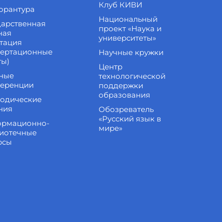
Клуб КИВИ
орантура
Национальный
дарственная
проект «Наука и
ная
университеты»
стация
сертационные
Научные кружки
ты)
Центр
ные
технологической
еренции
поддержки
образования
одические
ния
Обозреватель
«Русский язык в
рмационно-
мире»
иотечные
рсы