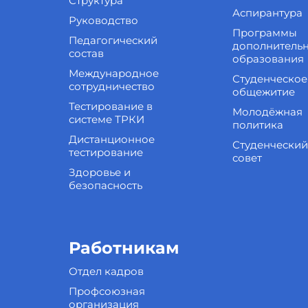
Структура
Аспирантура
Руководство
Программы
Педагогический
дополнитель
состав
образования
Международное
Студенческое
сотрудничество
общежитие
Тестирование в
Молодёжная
системе ТРКИ
политика
Дистанционное
Студенческий
тестирование
совет
Здоровье и
безопасность
Работникам
Отдел кадров
Профсоюзная
организация