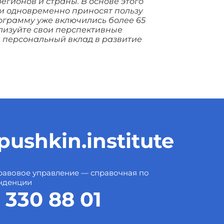
гионов и страны. В основе этого
 и одновременно приносят пользу
ограмму уже включились более 65
ализуйте свои перспективные
и персональный вклад в развитие
ushkin.institute
авовое управление — справочная по
нденции
 330 88 01