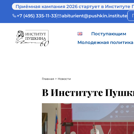
Приёмная кампания 2026 стартует в Институте 
+7 (495) 335-11-33
abiturient@pushkin.institute
Поступающим
Молодежная политика
Главная
> Новости
В Институте Пушк