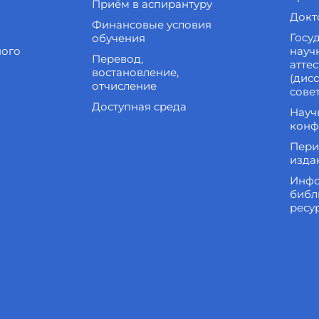
Приём в аспирантуру
Докт
Финансовые условия
Госу
обучения
ного
науч
Перевод,
атте
востановление,
(дис
отчисление
сове
Доступная среда
Науч
конф
Пери
изда
Инфо
библ
ресу