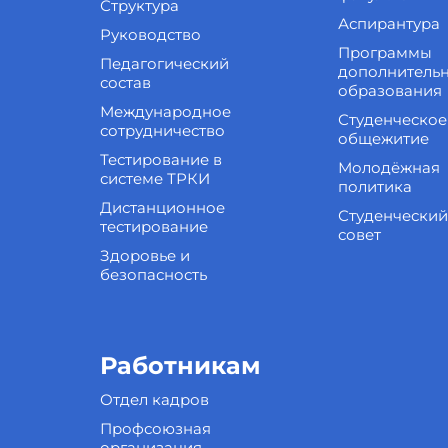
Структура
Аспирантура
Руководство
Программы
Педагогический
дополнитель
состав
образования
Международное
Студенческое
сотрудничество
общежитие
Тестирование в
Молодёжная
системе ТРКИ
политика
Дистанционное
Студенческий
тестирование
совет
Здоровье и
безопасность
Работникам
Отдел кадров
Профсоюзная
организация