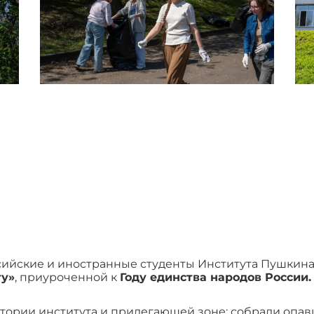
ссийские и иностранные студенты Института Пушкин
ту»
, приуроченной к
Году единства народов России.
тории института и прилегающей зоне: собрали опав