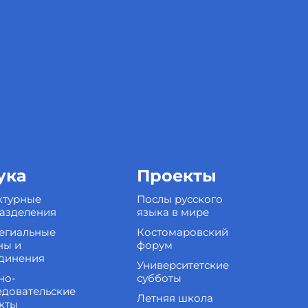
ука
Проекты
ктурные
Послы русского
азделения
языка в мире
егиальные
Костомаровский
ны и
форум
динения
Университетские
но-
субботы
едовательские
Летняя школа
кты