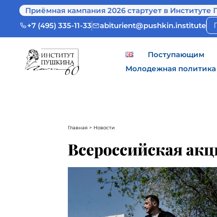
Приёмная кампания 2026 стартует в Институте 
+7 (495) 335-11-33
abiturient@pushkin.institute
Поступающим
Молодежная политика
Главная
> Новости
Всероссийская акц