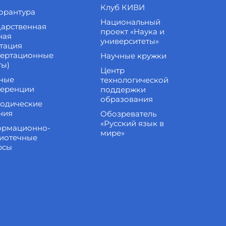
Клуб КИВИ
орантура
Национальный
дарственная
проект «Наука и
ная
университеты»
стация
сертационные
Научные кружки
ты)
Центр
ные
технологической
еренции
поддержки
образования
одические
ния
Обозреватель
«Русский язык в
рмационно-
мире»
иотечные
рсы