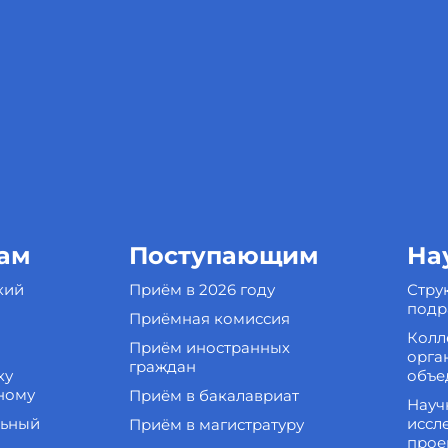
ам
Поступающим
На
кий
Приём в 2026 году
Стру
подр
Приёмная комиссия
Колл
Приём иностранных
орга
граждан
ку
объе
ному
Приём в бакалавриат
Науч
льный
иссл
Приём в магистратуру
прое