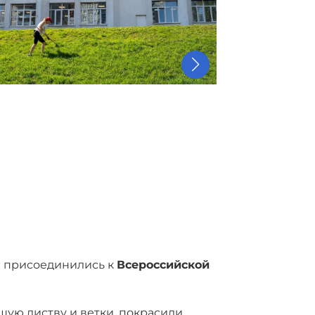
а присоединились к
Всероссийской
шую листву и ветки, покрасили