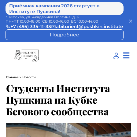
Приёмная кампания 2026 стартует в
Институте Пушкина!
г. Москва, ул. Академика Волгина, д. 6
ПН–ПТ 10:00–18:00 СБ 10:00–16:00 ВС 10:00–14:00
+7 (495) 335-11-33
abiturient@pushkin.institute
Подробнее
☰
Главная
> Новости
Студенты Института
Пушкина на Кубке
Бегового сообщества