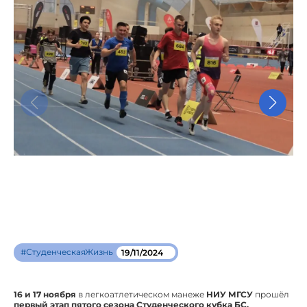
#СтуденческаяЖизнь
19/11/2024
16 и 17 ноября
в легкоатлетическом манеже
НИУ МГСУ
прошёл
первый этап пятого сезона Студенческого кубка БС,