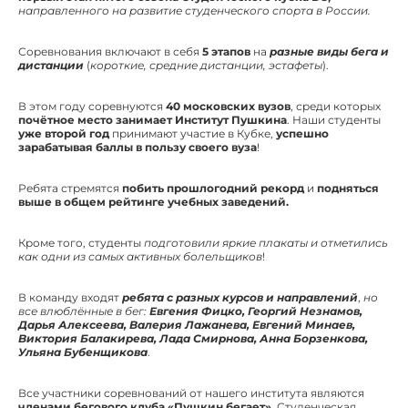
направленного на развитие студенческого спорта в России.
Соревнования включают в себя
5 этапов
на
разные виды бега и
дистанции
(
короткие, средние дистанции, эстафеты
).
В этом году соревнуются
40 московских вузов
, среди которых
почётное место занимает Институт Пушкина
. Наши студенты
уже второй год
принимают участие в Кубке,
успешно
зарабатывая баллы в пользу своего вуза
!
Ребята стремятся
побить прошлогодний рекорд
и
подняться
выше в общем рейтинге учебных заведений.
Кроме того, студенты
подготовили яркие плакаты и отметились
как одни из самых активных болельщиков
!
В команду входят
ребята с разных курсов и направлений
,
но
все влюблённые в бег:
Евгения Фицко, Георгий Незнамов,
Дарья Алексеева, Валерия Лажанева, Евгений Минаев,
Виктория Балакирева, Лада Смирнова, Анна Борзенкова,
Ульяна Бубенщикова
.
Все участники соревнований от нашего института являются
членами бегового клуба «Пушкин бегает».
Студенческая