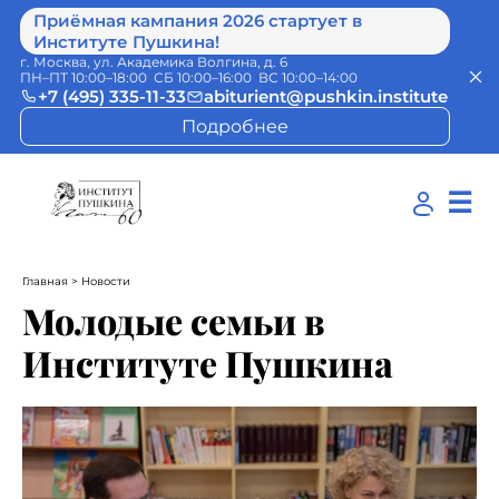
Приёмная кампания 2026 стартует в
Институте Пушкина!
г. Москва, ул. Академика Волгина, д. 6
ПН–ПТ 10:00–18:00 СБ 10:00–16:00 ВС 10:00–14:00
+7 (495) 335-11-33
abiturient@pushkin.institute
Подробнее
☰
Главная
> Новости
Молодые семьи в
Институте Пушкина