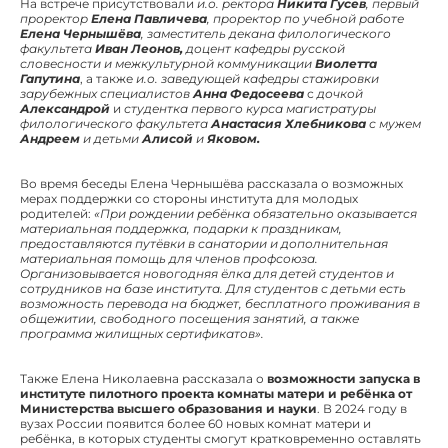
На встрече присутствовали
и.о. ректора
Никита Гусев
, первый
проректор
Елена Павличева
, проректор по учебной работе
Елена Чернышёва
, заместитель декана филологического
факультета
Иван Леонов,
доцент кафедры русской
словесности и межкультурной коммуникации
Виолетта
Гапутина
, а также
и.о. заведующей кафедры стажировки
зарубежных специалистов
Анна Федосеева
с
дочкой
Александрой
и
студентка первого курса магистратуры
филологического факультета
Анастасия Хлебникова
с мужем
Андреем
и детьми
Алисой
и
Яковом.
Во время беседы Елена Чернышёва рассказала о возможных
мерах поддержки со стороны института для молодых
родителей:
«При рождении ребёнка обязательно оказывается
материальная поддержка, подарки к праздникам,
предоставляются путёвки в санатории и дополнительная
материальная помощь для членов профсоюза.
Организовывается новогодняя ёлка для детей студентов и
сотрудников на базе института. Для студентов с детьми есть
возможность перевода на бюджет, бесплатного проживания в
общежитии, свободного посещения занятий, а также
программа жилищных сертификатов».
Также Елена Николаевна рассказала о
возможности запуска в
институте пилотного проекта комнаты матери и ребёнка
от
Министерства высшего образования и науки
. В 2024 году в
вузах России появится более 60 новых комнат матери и
ребёнка, в которых студенты смогут кратковременно оставлять