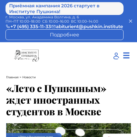
Приёмная кампания 2026 стартует в
Институте Пушкина!
г. Москва, ул. Академика Волгина, д. 6
ПН–ПТ 10:00–18:00 СБ 10:00–16:00 ВС 10:00–14:00
+7 (495) 335-11-33
abiturient@pushkin.institute
Подробнее
☰
Главная
> Новости
«Лето с Пушкиным»
ждет иностранных
студентов в Москве