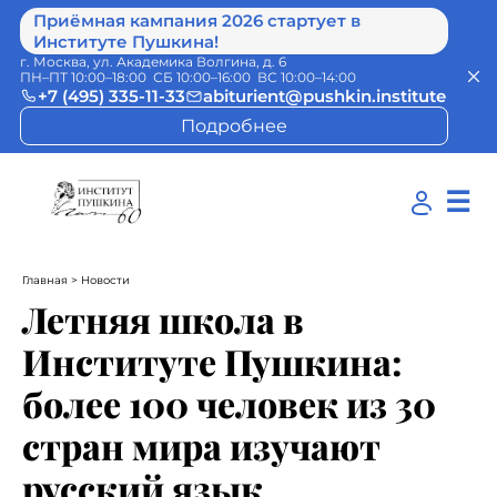
Приёмная кампания 2026 стартует в
Институте Пушкина!
г. Москва, ул. Академика Волгина, д. 6
ПН–ПТ 10:00–18:00 СБ 10:00–16:00 ВС 10:00–14:00
+7 (495) 335-11-33
abiturient@pushkin.institute
Подробнее
☰
Главная
> Новости
Летняя школа в
Институте Пушкина:
более 100 человек из 30
стран мира изучают
русский язык