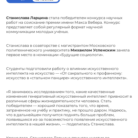
Станислава Ларцина
стала победителем конкурса научных
работ на соискание премии имени Макса Вебера. Конкурс
представляет собой регулярный формат научной
коммуникации молодых учёных.
Станислава в соавторстве с магистрантом Московского
политехнического университета
Михаилом Успенским
заняла
первое место в номинации «Будущие социологи».
Студенты подготовили работу о влиянии искусственного
интеллекта на искусство — «От сакрального к профанному:
искусство в «стальном панцире» искусственного интеллекта».
«Я занимаюсь исследованием того, какие качественные
изменения генеративный искусственный интеллект привносит в
различные сферы жизнедеятельности человека. Стать
победителем — хороший показатель того, что время,
затраченное на учёбу и практику, не прошло даром. Надеюсь,
что в дальнейшем получится поднять больше проблем,
появившихся из-за повсеместного появления искусственного
интеллекта в нашей жизни», — поделилась Станислава.
Кроме того, Станислава Ларцина приняла участие во