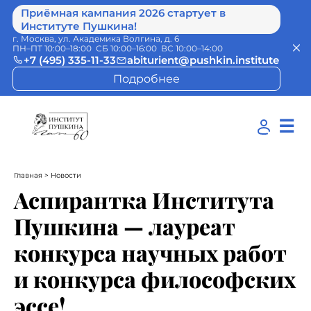
Приёмная кампания 2026 стартует в
Институте Пушкина!
г. Москва, ул. Академика Волгина, д. 6
ПН–ПТ 10:00–18:00 СБ 10:00–16:00 ВС 10:00–14:00
+7 (495) 335-11-33
abiturient@pushkin.institute
Подробнее
☰
Главная
> Новости
Аспирантка Института
Пушкина — лауреат
конкурса научных работ
и конкурса философских
эссе!