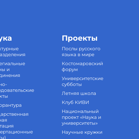
ука
Проекты
ктурные
Послы русского
азделения
языка в мире
егиальные
Костомаровский
ны и
форум
динения
Университетские
но-
субботы
едовательские
Летняя школа
кты
Клуб КИВИ
орантура
Национальный
дарственная
проект «Наука и
ная
университеты»
стация
сертационные
Научные кружки
ты)