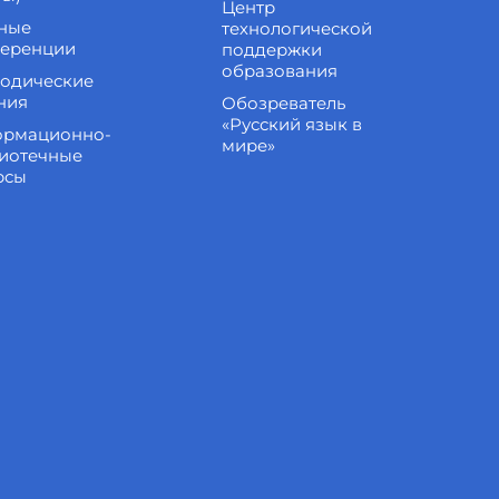
Центр
ные
технологической
еренции
поддержки
образования
одические
ния
Обозреватель
«Русский язык в
рмационно-
мире»
иотечные
рсы