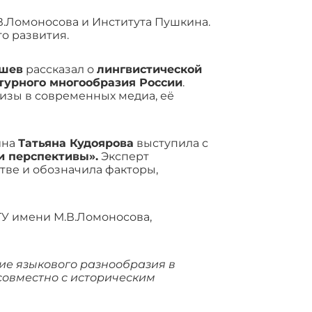
В.Ломоносова и Института Пушкина.
о развития.
ышев
рассказал о
лингвистической
турного многообразия России
.
изы в современных медиа, её
ина
Татьяна Кудоярова
выступила с
и перспективы».
Эксперт
тве и обозначила факторы,
ГУ имени М.В.Ломоносова,
ие языкового разнообразия в
совместно с историческим