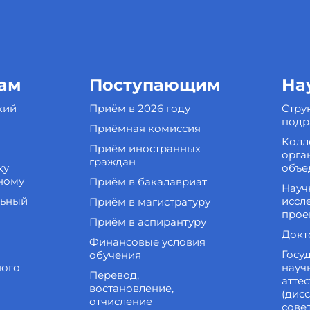
ам
Поступающим
На
кий
Приём в 2026 году
Стру
подр
Приёмная комиссия
Колл
Приём иностранных
орга
граждан
ку
объе
ному
Приём в бакалавриат
Науч
льный
иссл
Приём в магистратуру
прое
Приём в аспирантуру
Докт
Финансовые условия
Госу
обучения
ного
науч
Перевод,
атте
востановление,
(дис
отчисление
сове