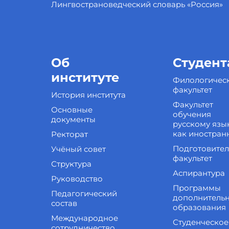
Лингвострановедческий словарь «Россия»
Об
Студент
институте
Филологичес
факультет
История института
Факультет
Основные
обучения
документы
русскому язы
как иностран
Ректорат
Подготовите
Учёный совет
факультет
Структура
Аспирантура
Руководство
Программы
Педагогический
дополнитель
состав
образования
Международное
Студенческое
сотрудничество