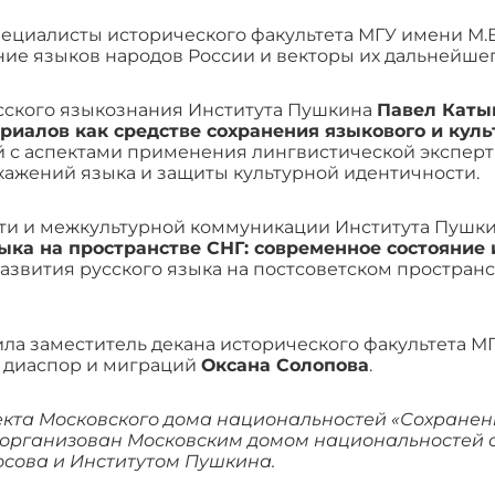
пециалисты исторического факультета МГУ имени М.
ие языков народов России и векторы их дальнейшег
сского языкознания Института Пушкина
Павел Кат
иалов как средстве сохранения языкового и куль
 с аспектами применения лингвистической эксперт
ажений языка и защиты культурной идентичности.
сти и межкультурной коммуникации Института Пушк
ыка на пространстве СНГ: современное состояние 
звития русского языка на постсоветском пространс
а заместитель декана исторического факультета М
 диаспор и миграций
Оксана Солопова
.
екта Московского дома национальностей «Сохранен
л организован Московским домом национальностей 
сова и Институтом Пушкина.