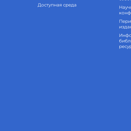
Доступная среда
Науч
конф
Пери
изда
Инфо
библ
ресу