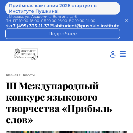
Приёмная кампания 2026 стартует в
Институте Пушкина!
г. Москва, ул. Академика Волгина, д. 6
ПН–ПТ 10:00–18:00 СБ 10:00–16:00 ВС 10:00–14:00
+7 (495) 335-11-33
abiturient@pushkin.institute
Подробнее
☰
Главная
> Новости
III Международный
конкурс языкового
творчества «Прибыль
слов»