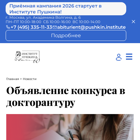
Приёмная кампания 2026 стартует в
Институте Пушкина!
г. Москва, ул. Академика Волгина, д. 6
ПН–ПТ 10:00–18:00 СБ 10:00–16:00 ВС 10:00–14:00
+7 (495) 335-11-33
abiturient@pushkin.institute
Подробнее
☰
Главная
> Новости
Объявление конкурса в
докторантуру