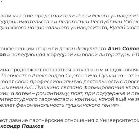
.
няли участие
представители Российского университ
едпринимательства и педагогики Республики Узбек
аджикского национального университета, Кулябског
 конференции открыли
декан факультета
Азиз Сало
ов
и заведующая кафедрой мировой литературы Р
ина продолжает оставаться актуальным и вдохновля
«Творчество Александра Сергеевича Пушкина – это 
ывает свою профессиональную деятельность с просв
С именем А.С. Пушкина связано формирование клас
ии», а затем – романтизму, поэт, при поддержке и 
тературного творчества и критики, какой ещё не з
деляет феноменальность пушкинского гения»
.
ают давние партнёрские отношения с Университето
ксандр Пашков
.