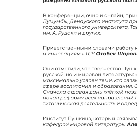
рождения великого русского поэта
В конференции, очно и онлайн, при
Лумумбы, Денауского института пр
государственного университета, Т
им. А. Рудаки и других.
Приветственными словами работу
и инновациям РТСУ
Отабек Шароп
Они отметили, что творчество Пушк
русской, но и мировой литературы:
максимально усвоен теми, кто связ
сфере воспитания и образования. 
Сначала отдавая дань «лёгкой поэз
начал реформу всех направлений ли
титаническая деятельность и опре
Институт Пушкина, который связыв
кафедрой мировой литературы
Але