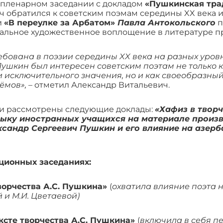
 пленарном заседании с докладом
«Пушкинская трад
 обратился к советским поэмам середины XX века 
и
«В переулке за Арбатом»
Павла Антокольского
п
альное художественное воплощение в литературе п
бована в поэзии середины XX века на разных уровн
. Пушкин был интересен советским поэтам не только
 исключительного значения, но и как своеобразны
ёмов»,
– отметил Александр Витальевич.
ли рассмотрены следующие доклады:
«Хафиз в творч
зыку иностранных учащихся на материале произв
сандр Сергеевич Пушкин и его влияние на азерб
ционных заседаниях:
ворчества А.С. Пушкина»
(
охватила влияние поэта н
 и М.И. Цветаевой)
ксте творчества А.С. Пушкина»
(
включила в себя п