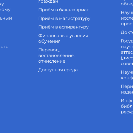
граждан
ку
объе
ному
Приём в бакалавриат
Науч
льный
иссл
Приём в магистратуру
прое
Приём в аспирантуру
Докт
Финансовые условия
Госу
обучения
ного
науч
Перевод,
атте
востановление,
(дис
отчисление
сове
Доступная среда
Науч
конф
Пери
изда
Инфо
библ
ресу