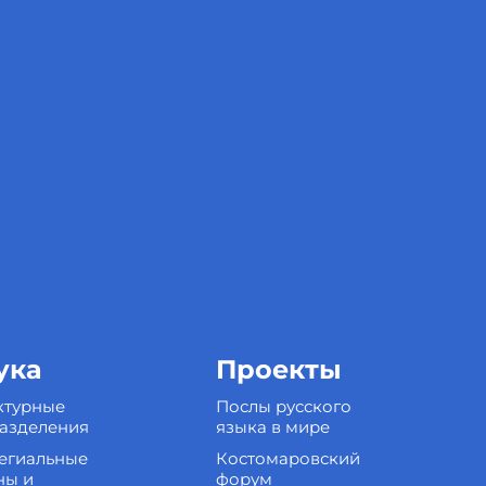
ука
Проекты
ктурные
Послы русского
азделения
языка в мире
егиальные
Костомаровский
ны и
форум