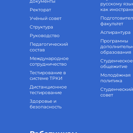
документы
русскому язы
как иностран
Ректорат
Подготовите
Учёный совет
факультет
Структура
Аспирантура
Руководство
Программы
Педагогический
дополнитель
состав
образования
Международное
Студенческое
сотрудничество
общежитие
Тестирование в
Молодёжная
системе ТРКИ
политика
Дистанционное
Студенческий
тестирование
совет
Здоровье и
безопасность