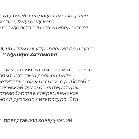
ета дружбы народов им. Патриса
истан, Худжандского
о государственного университета
ев
, начальник управления по науке
ТСУ
Мунира Ахтамова
.
ющим, являясь символом не только
опыт, который должен быть
етительской миссией, с работой в
сической русской литературы.
противоборстве современников,
нала русская литература. Эта
м, представлял
заведующий