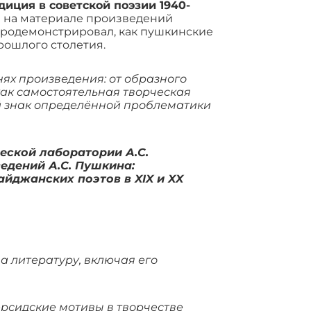
иция в советской поэзии 1940-
и на материале произведений
родемонстрировал, как пушкинские
рошлого столетия.
ях произведения: от образного
 как самостоятельная творческая
й знак определённой проблематики
еской лаборатории А.С.
едений А.С. Пушкина:
айджанских поэтов в XIX и XX
а литературу, включая его
ерсидские мотивы в творчестве