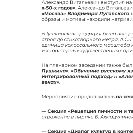
Александр Витальевич выступил на
х-50-х годов».
Александр Витальевич
«Москва»
Владимира Луговского
образы и мотивы находили нетриви
«Пушкинская традиция была востре
строя до стихотворного метра. А.С
единица колоссального масштаба и
и характерных художественных при
На пленарном заседании также бы
Пушкина»
,
«Обучение русскому я
интегрированный подход»
и
«Алек
веках»
.
Мероприятие продолжилось
на сек
—
Секция «Рецепция личности и т
отражение в лирике Б. Ахмадулиной
—
Секция «Диалог культур в конте