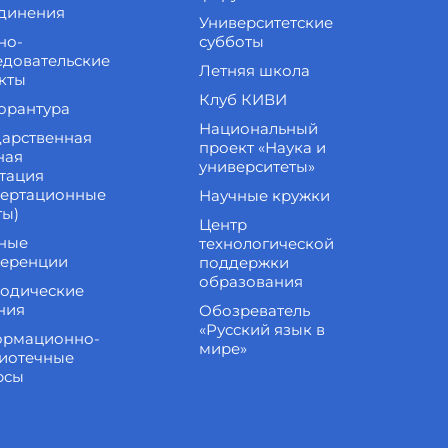
динения
Университетские
но-
субботы
едовательские
Летняя школа
кты
Клуб КИВИ
орантура
Национальный
дарственная
проект «Наука и
ная
университеты»
стация
сертационные
Научные кружки
ты)
Центр
ные
технологической
еренции
поддержки
образования
одические
ния
Обозреватель
«Русский язык в
рмационно-
мире»
иотечные
рсы