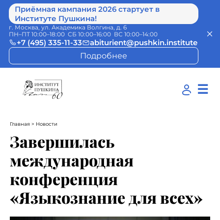
Приёмная кампания 2026 стартует в
Институте Пушкина!
г. Москва, ул. Академика Волгина, д. 6
ПН–ПТ 10:00–18:00 СБ 10:00–16:00 ВС 10:00–14:00
+7 (495) 335-11-33
abiturient@pushkin.institute
Подробнее
☰
Главная
> Новости
Завершилась
международная
конференция
«Языкознание для всех»