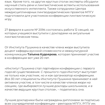
язык. Кроме того, на других круглых столах эксперты обсудили
научный стиль речи и лингвистические аспекты использования
искусственного интеллекта. Также сотрудники Центра
междисциплинарных лингводидактических проектов МПГУ
подготовили для участников конференции лингвистическую
игру.
27 февраля в школе № 2094 состоялась работа 12 секций, на
которых учащиеся выступили с докладами на актуальные
лингвистические темы.
От Института Пушкина в качестве члена жюри выступила
доцент кафедры русской словесности и межкультурной
коммуникации
Татьяна Кудоярова
, которая принимает участие
в конференции вот уже 20 лет.
«Институт Пушкина стал партнёром конференции с первого
года её существования. С прошлого года Институт выступает
не только как участник, но и как организатор конференции.
Все 30 лет специалисты Института Пушкина принимают в ней
активное участие, в том числе в качестве членов жюри на
секциях, где выбираются лучшие доклады школьников, и в
качестве ведущих круглых столов»
, – поделилась она.
Лучшие докладчики были награждены дипломами за подписью
всех соучредителей конференции – ректоров МПГУ, РГПУ им.