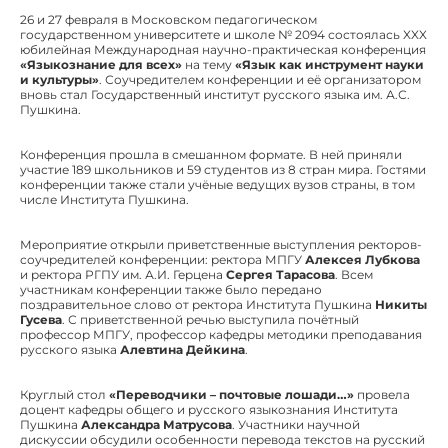
26 и 27 февраля в Московском педагогическом
государственном университете и школе № 2094 состоялась XXX
юбилейная Международная научно-практическая конференция
«Языкознание для всех»
на тему
«Язык как инструмент науки
и культуры»
. Соучредителем конференции и её организатором
вновь стал Государственный институт русского языка им. А.С.
Пушкина.
Конференция прошла в смешанном формате. В ней приняли
участие 189 школьников и 59 студентов из 8 стран мира. Гостями
конференции также стали учёные ведущих вузов страны, в том
числе Института Пушкина.
Мероприятие открыли приветственные выступления ректоров-
соучредителей конференции: ректора МПГУ
Алексея Лубкова
и ректора РГПУ им. А.И. Герцена
Сергея Тарасова
. Всем
участникам конференции также было передано
поздравительное слово от ректора Института Пушкина
Никиты
Гусева
. С приветственной речью выступила почётный
профессор МПГУ, профессор кафедры методики преподавания
русского языка
Алевтина Дейкина
.
Круглый стол
«Переводчики – почтовые лошади…»
провела
доцент кафедры общего и русского языкознания Института
Пушкина
Александра Матрусова
. Участники научной
дискуссии обсудили особенности перевода текстов на русский