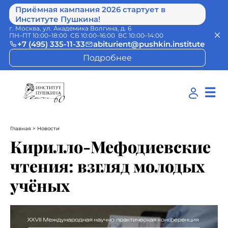
Приёмная кампания 2026 стартует в
Институте Пушкина!
г. Москва, ул. Академика Волгина, д. 6
ПН–ПТ 10:00–18:00 СБ 10:00–16:00 ВС 10:00–14:00
+7 (495) 335-11-33
abiturient@pushkin.institute
Подробнее
☰
Главная
> Новости
Кирилло-Мефодиевские
чтения: взгляд молодых
учёных