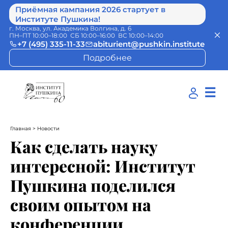
Приёмная кампания 2026 стартует в
Институте Пушкина!
г. Москва, ул. Академика Волгина, д. 6
ПН–ПТ 10:00–18:00 СБ 10:00–16:00 ВС 10:00–14:00
+7 (495) 335-11-33
abiturient@pushkin.institute
Подробнее
☰
Главная
> Новости
Как сделать науку
интересной: Институт
Пушкина поделился
своим опытом на
конференции,