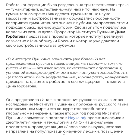
Работа конференции была разделена на три тематических трека
— гуманитарный, естественно-научный и точных наук. На
гуманитарном треке «Как сделать гуманитарные науки
массовыми и востребованными» обсуждались особенности
восприятия гуманитарного знания в публичном пространстве и
подходы к расширению аудитории. Своим опытом поделились
коллеги из разных вузов. Проректор Института Пушкина
Дина
Горбатова
представила проекты, которые институт реализует
совместно с Минобрнауки России и которые уже доказали
свою востребованность за рубежом.
«В Институте Пушкина, занимаясь уже более 60 лет
продвижением русского языка в мире, мы говорим о том, что
русский язык — это язык науки, качественного образования,
успешной карьеры за рубежом и язык конкурентоспособности.
Для того чтобы быть убедительными, нужны факты, конкретные
примеры того, как это работает в разных сферах»
, — отметила
Дина Горбатова.
Она представила «Индекс положения русского языка в мире» —
исследование Института Пушкина о положении русского языка
в современном мире и его конкурентоспособности в
глобальном измерении. Также второй год подряд Институт
Пушкина совместно с порталом
Наука.рф
, проектным офисом
Десятилетия науки и технологий и АНО «Национальные
приоритеты» проводит акцию «Слово года в науке», которая
направлена на популяризацию научной лексики, повышение