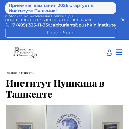
Приёмная кампания 2026 стартует в
Институте Пушкина!
г. Москва, ул. Академика Волгина, д. 6
ПН–ПТ 10:00–18:00 СБ 10:00–16:00 ВС 10:00–14:00
+7 (495) 335-11-33
abiturient@pushkin.institute
Подробнее
☰
Главная
> Новости
Институт Пушкина в
Ташкенте