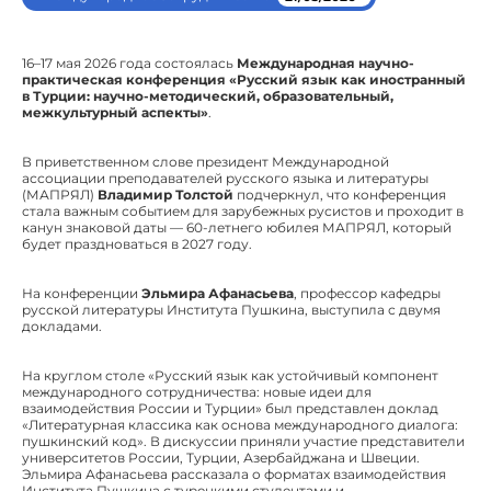
16–17 мая 2026 года состоялась
Международная научно-
практическая конференция «Русский язык как иностранный
в Турции: научно-методический, образовательный,
межкультурный аспекты»
.
В приветственном слове президент Международной
ассоциации преподавателей русского языка и литературы
(МАПРЯЛ)
Владимир Толстой
подчеркнул, что конференция
стала важным событием для зарубежных русистов и проходит в
канун знаковой даты — 60-летнего юбилея МАПРЯЛ, который
будет праздноваться в 2027 году.
На конференции
Эльмира Афанасьева
, профессор кафедры
русской литературы Института Пушкина, выступила с двумя
докладами.
На круглом столе «Русский язык как устойчивый компонент
международного сотрудничества: новые идеи для
взаимодействия России и Турции» был представлен доклад
«Литературная классика как основа международного диалога:
пушкинский код». В дискуссии приняли участие представители
университетов России, Турции, Азербайджана и Швеции.
Эльмира Афанасьева рассказала о форматах взаимодействия
Института Пушкина с турецкими студентами и