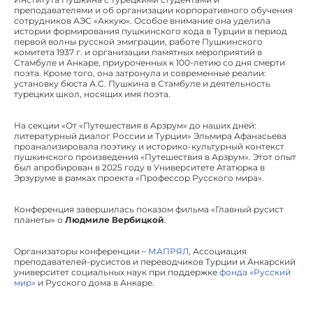
преподавателями и об организации корпоративного обучения
сотрудников АЭС «Аккую». Особое внимание она уделила
истории формирования пушкинского кода в Турции в период
первой волны русской эмиграции, работе Пушкинского
комитета 1937 г. и организации памятных мероприятий в
Стамбуле и Анкаре, приуроченных к 100-летию со дня смерти
поэта. Кроме того, она затронула и современные реалии:
установку бюста А.С. Пушкина в Стамбуле и деятельность
турецких школ, носящих имя поэта.
На секции «От «Путешествия в Арзрум» до наших дней:
литературный диалог России и Турции» Эльмира Афанасьева
проанализировала поэтику и историко-культурный контекст
пушкинского произведения «Путешествия в Арзрум». Этот опыт
был апробирован в 2025 году в Университете Ататюрка в
Эрзуруме в рамках проекта «Профессор Русского мира».
Конференция завершилась показом фильма «Главный русист
планеты» о
Людмиле Вербицкой
.
Организаторы конференции –
МАПРЯЛ
, Ассоциация
преподавателей-русистов и переводчиков Турции и Анкарский
университет социальных наук при поддержке
фонда «Русский
мир»
и Русского дома в Анкаре.