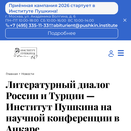
Приёмная кампания 2026 стартует в
Институте Пушкина!
г. Москва, ул. Академика Волгина, д. 6
ПН–ПТ 10:00–18:00 СБ 10:00–16:00 ВС 10:00–14:00
+7 (495) 335-11-33
abiturient@pushkin.institute
Подробнее
☰
Главная
> Новости
Литературный диалог
России и Турции —
Институт Пушкина на
научной конференции в
Анкаре