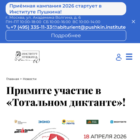
Приёмная кампания 2026 стартует в
Институте Пушкина!
г. Москва, ул. Академика Волгина, д. 6
ПН–ПТ 10:00–18:00 СБ 10:00–16:00 ВС 10:00–14:00
+7 (495) 335-11-33
abiturient@pushkin.institute
Подробнее
☰
Главная
> Новости
Примите участие в
«Тотальном диктанте»!