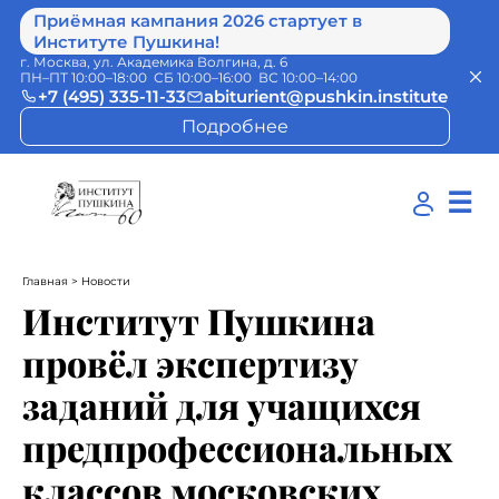
Приёмная кампания 2026 стартует в
Институте Пушкина!
г. Москва, ул. Академика Волгина, д. 6
ПН–ПТ 10:00–18:00 СБ 10:00–16:00 ВС 10:00–14:00
+7 (495) 335-11-33
abiturient@pushkin.institute
Подробнее
☰
Главная
> Новости
Институт Пушкина
провёл экспертизу
заданий для учащихся
предпрофессиональных
классов московских