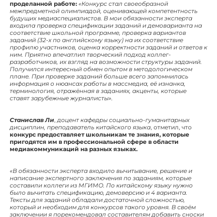
проделанной работе:
«Конкурс стал своеобразной
межпредметной олимпиадой, оценивающей компетентность
будущих медиаспециалистов. В мои обязанности эксперта
входила проверка спецификации заданий и демоварианта на
соответствие школьной программе, проверка вариантов
заданий (32-х по английскому языку) на их соответствие
профилю участников, оценка корректности заданий и ответов к
ним. Приятно впечатлил творческий подход коллег-
разработчиков, их взгляд на возможности структуры заданий.
Получился интересный обмен опытом в методологическом
плане. При проверке заданий больше всего запомнилась
информация о нюансах работы в массмедиа, её изнанка,
терминология, отражённая в заданиях, акценты, которые
ставят зарубежные журналисты».
Станислав Ли
,
доцент кафедры социально-гуманитарных
дисциплин, преподаватель китайского языка
, отметил, что
конкурс предоставляет школьникам те знания, которые
пригодятся им в профессиональной сфере в области
медиакоммуникаций на разных языках.
«В обязанности эксперта входило вычитывание, решение и
написание экспертного заключения по заданиям, которые
составили коллеги из МГИМО. По китайскому языку нужно
было вычитать спецификацию, демоверсию и 4 варианта.
Тексты для заданий обладали достаточной сложностью,
который и необходим для конкурсов такого уровня. В своём
заключении я порекомендовал составителям добавить сноски