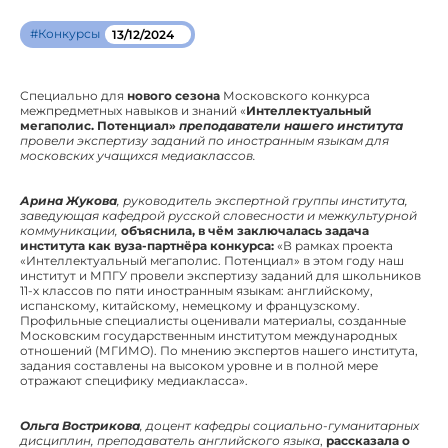
#Конкурсы
13/12/2024
Специально для
нового сезона
Московского конкурса
межпредметных навыков и знаний «
Интеллектуальный
мегаполис. Потенциал»
преподаватели нашего института
провели экспертизу заданий по иностранным языкам для
московских учащихся медиаклассов.
Арина Жукова
, руководитель экспертной группы института,
заведующая кафедрой русской словесности и межкультурной
коммуникации,
объяснила, в чём заключалась задача
института как вуза-партнёра конкурса:
«В рамках проекта
«Интеллектуальный мегаполис. Потенциал» в этом году наш
институт и МПГУ провели экспертизу заданий для школьников
11-х классов по пяти иностранным языкам: английскому,
испанскому, китайскому, немецкому и французскому.
Профильные специалисты оценивали материалы, созданные
Московским государственным институтом международных
отношений (МГИМО). По мнению экспертов нашего института,
задания составлены на высоком уровне и в полной мере
отражают специфику медиакласса».
Ольга Вострикова
, доцент кафедры социально-гуманитарных
дисциплин, преподаватель английского языка
,
рассказала о