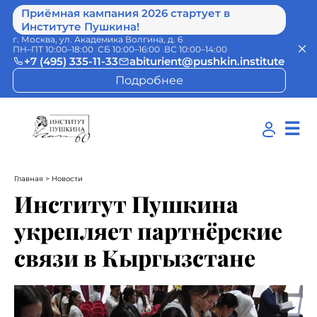
Приёмная кампания 2026 стартует в
Институте Пушкина!
г. Москва, ул. Академика Волгина, д. 6
ПН–ПТ 10:00–18:00 СБ 10:00–16:00 ВС 10:00–14:00
+7 (495) 335-11-33
abiturient@pushkin.institute
Подробнее
☰
Главная
> Новости
Институт Пушкина
укрепляет партнёрские
связи в Кыргызстане