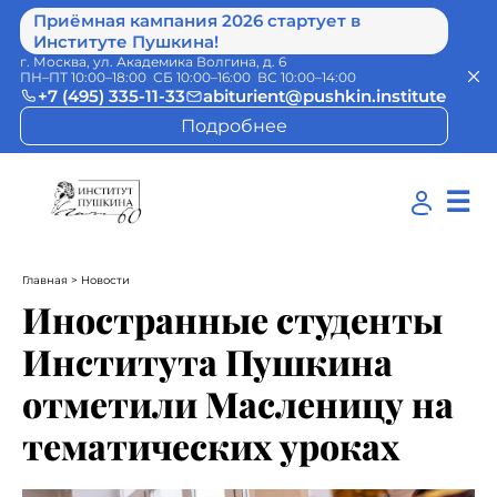
Приёмная кампания 2026 стартует в
Институте Пушкина!
г. Москва, ул. Академика Волгина, д. 6
ПН–ПТ 10:00–18:00 СБ 10:00–16:00 ВС 10:00–14:00
+7 (495) 335-11-33
abiturient@pushkin.institute
Подробнее
☰
Главная
> Новости
Иностранные студенты
Института Пушкина
отметили Масленицу на
тематических уроках