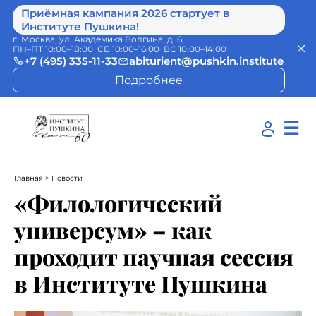
Приёмная кампания 2026 стартует в
Институте Пушкина!
г. Москва, ул. Академика Волгина, д. 6
ПН–ПТ 10:00–18:00 СБ 10:00–16:00 ВС 10:00–14:00
+7 (495) 335-11-33
abiturient@pushkin.institute
Подробнее
☰
Главная
> Новости
«Филологический
универсум» – как
проходит научная сессия
в Институте Пушкина