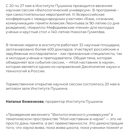
С 20 по 27 мая в Институте Пушкина проводится весенняя
научная сессия «Филологический универсум». В программе –
три самостоятельных мероприятия: III Всероссийская
конференция с международным участием «Язык, сознание,
коммуникация» памяти Алексея Леонтьева (к 90-летию со дня
рождения), «Кирилло-Мефодиевские чтения» для молодых
учёных и круглый стол к 140-летию Николая Гумилёва.
В течение недели в институте работают 32 научные площадки,
запланировано более 400 докладов. Участвуют российские и
зарубежные исследователи – как признанные специалисты, так
и молодые учёные и преподаватели. Общая тема, которая
объединяет все события сессии, – «Мой наставник в науке»,
которая является одним из направлений Десятилетия науки и
технологий в России.
Торжественное открытие научной сессии состоялось 20 мая в
актовом зале Института Пушкина.
Наталья Боженкова
, проректор Института Пушкина:
«Проведение весеннего “Филологического универсума” в
тематическом пространстве “Мой наставник в науке” — это не
просто дань памяти, а акт преемственности. Это демонстрация
того, что наука жива, пока жива школа, пока ученики помнят и