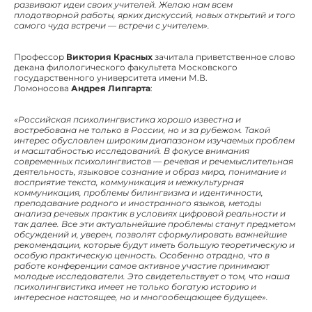
развивают идеи своих учителей. Желаю нам всем
плодотворной работы, ярких дискуссий, новых открытий и того
самого чуда встречи — встречи с учителем».
Профессор
Виктория Красных
зачитала приветственное слово
декана филологического факультета Московского
государственного университета имени М.В.
Ломоносова
Андрея Липгарта
:
«Российская психолингвистика хорошо известна и
востребована не только в России, но и за рубежом. Такой
интерес обусловлен широким диапазоном изучаемых проблем
и масштабностью исследований. В фокусе внимания
современных психолингвистов — речевая и речемыслительная
деятельность, языковое сознание и образ мира, понимание и
восприятие текста, коммуникация и межкультурная
коммуникация, проблемы билингвизма и идентичности,
преподавание родного и иностранного языков, методы
анализа речевых практик в условиях цифровой реальности и
так далее. Все эти актуальнейшие проблемы станут предметом
обсуждений и, уверен, позволят сформулировать важнейшие
рекомендации, которые будут иметь большую теоретическую и
особую практическую ценность. Особенно отрадно, что в
работе конференции самое активное участие принимают
молодые исследователи. Это свидетельствует о том, что наша
психолингвистика имеет не только богатую историю и
интересное настоящее, но и многообещающее будущее».