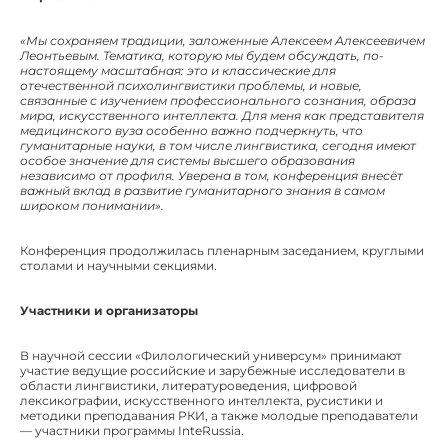
«Мы сохраняем традиции, заложенные Алексеем Алексеевичем
Леонтьевым. Тематика, которую мы будем обсуждать, по-
настоящему масштабная: это и классические для
отечественной психолингвистики проблемы, и новые,
связанные с изучением профессионального сознания, образа
мира, искусственного интеллекта. Для меня как представителя
медицинского вуза особенно важно подчеркнуть, что
гуманитарные науки, в том числе лингвистика, сегодня имеют
особое значение для системы высшего образования
независимо от профиля. Уверена в том, конференция внесёт
важный вклад в развитие гуманитарного знания в самом
широком понимании».
Конференция продолжилась пленарным заседанием, круглыми
столами и научными секциями.
Участники и организаторы
В научной сессии «Филологический универсум» принимают
участие ведущие российские и зарубежные исследователи в
области лингвистики, литературоведения, цифровой
лексикографии, искусственного интеллекта, русистики и
методики преподавания РКИ, а также молодые преподаватели
— участники программы InteRussia.