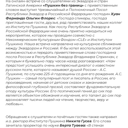
На онлайн-встрече со слушателями из Эквадора и стран
Латинской Америки
«Пушкин без границ»
с приветственным
словом выступил
Чрезвычайный и Полномочный Посол
Республики Эквадор в Российской Федерации господин
Хуан
Фернандо Ольгин Флорес
:
«Господа спикеры, господа
приглашённые гости, друзья, рад приветствовать наших коллег
из Института Пушкина. Как послу Республики Эквадор в
Российской Федерации мне очень приятно находиться на
мероприятии, которое мы проводим совместно с
Некоммерческим Культурным Фондом «CLE» и Институтом
Пушкина. Наша встреча направлена на культурное сближение
между Эквадором и Россией. Я бы хотел воспользоваться этой
возможностью и передать приветственные слова господина
посла России в Республике Эквадор Владимира Спринчан, с
которым я буквально пару часов назад разговаривал: «Нам
предстоит услышать очень интересный диалог о известном
русском поэте, которого называют душой России – А.С.
Пушкине, по случаю 225-й годовщины со дня его рождения. А.С.
Пушкин — самый популярный поэт и писатель в России, его
произведения, начиная от детских сказок и заканчивая
философской глубокой прозой, составляют фундаментальную
опору культуры России. Его поэтический гений до сих пор
является объектом обожания и изучения, его талант до сих пор
вдохновляет тысячи людей на чтение, творчество, веру и
любовь»».
Обращение к слушателям и почётным гостям также направил
и.о. ректора Института Пушкина
Никита Гусев
. Его слова
зачитала
проректор по науке
Берта Туаева:
«В стенах