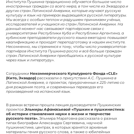
Института Пушкина традиционно обучается большое число
иностранных граждан со всего мира, в том числе из Эквадора и
других стран Латинской Америки, которые изучают русскую
культуру и язык на примерах выдающейся русской литературы.
Мы всегда с особым теплом и радушием принимаем учёных,
исследователей и учащихся из стран Латинской Америки. На
данный момент нас связывают партнёрские связи с
университетами Республики Куба и Республики Аргентина, а
кубинские преподаватели русского языка ежегодно повышают
квалификацию и проходят переподготовку в нашем институте.
Несомненно, мы стремимся к тому, чтобы число университетов-
партнёров Института Пушкина росло и всё больше граждан
стран Латинской Америки приобщались к русской культуре
через язык и литературу».
Сотрудники
Некоммерческого Культурного Фонда «CLE»
(Кито, Эквадор)
рассказали
о присутствии А.С. Пушкина в
Латинской Америке, о проектах, приуроченных к 225-летию со
дня рождения поэта, и современных переводах его
произведений на испанский язык.
В рамках встречи прошла лекция
руководителя Пушкинских
проектов
Эльмиры Афанасьевой
«Пушкин и пушкинистика:
об истории становления науки о жизни и творчестве
русского поэта».
Эльмира Маратовна рассказала о разных
типах биографии Александра Сергеевича, научной
пушкинистике, центрах, в которых хранятся архивные
материалы гения русского слова, а также о юбилейных