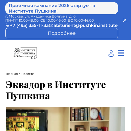
Приёмная кампания 2026 стартует в
Институте Пушкина!
г. Москва, ул. Академика Волгина, д. 6
ПН–ПТ 10:00–18:00 СБ 10:00–16:00 ВС 10:00–14:00
+7 (495) 335-11-33
abiturient@pushkin.institute
Подробнее
☰
Главная
> Новости
Эквадор в Институте
Пушкина