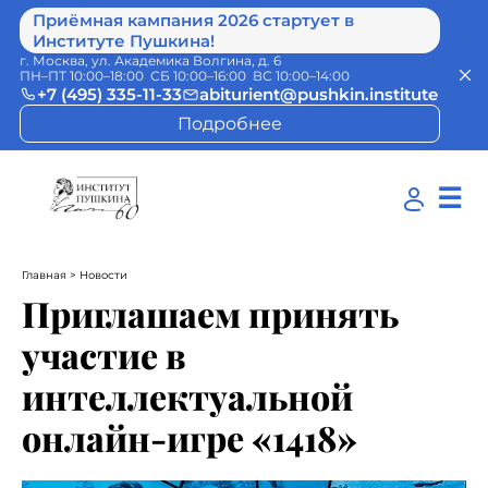
Приёмная кампания 2026 стартует в
Институте Пушкина!
г. Москва, ул. Академика Волгина, д. 6
ПН–ПТ 10:00–18:00 СБ 10:00–16:00 ВС 10:00–14:00
+7 (495) 335-11-33
abiturient@pushkin.institute
Подробнее
☰
Главная
> Новости
Приглашаем принять
участие в
интеллектуальной
онлайн-игре «1418»