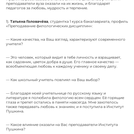
преподаватели вуза оказали на их жизнь, и благодарят
педагогов за любовь, мудрость и терпение.
1).
Татьяна Головачёва
, студентка 1 курса бакалавриата, профиль
«Преподавание филологических дисциплин»:
— Какие качества, на Ваш взгляд, характеризуют современного
учителя?
— Это человек, который видит в тебе личность и взращивает,
как садовник, цветок добра в душе. Его главное качество —
всеобъемлющая любовь к каждому ученику и своему делу.
— Как школьный учитель повлиял на Ваш выбор?
— Благодаря моей учительнице по русскому языку и
литературе я полюбила филологию всем сердцем. Её горящие
глаза и трепет остались в памяти навсегда. Мне захотелось
также передавать любовь к знаниям, и я поступила в Институт
Пушкина.
— Какое влияние оказали на Вас преподаватели Института
Пушкина?