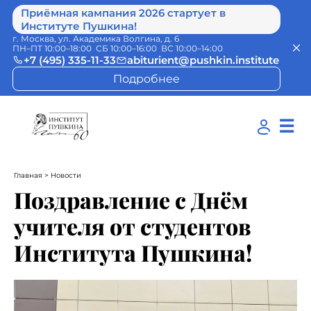
Приёмная кампания 2026 стартует в
Институте Пушкина!
г. Москва, ул. Академика Волгина, д. 6
ПН–ПТ 10:00–18:00 СБ 10:00–16:00 ВС 10:00–14:00
+7 (495) 335-11-33
abiturient@pushkin.institute
Подробнее
☰
Главная
> Новости
Поздравление с Днём
учителя от студентов
Института Пушкина!