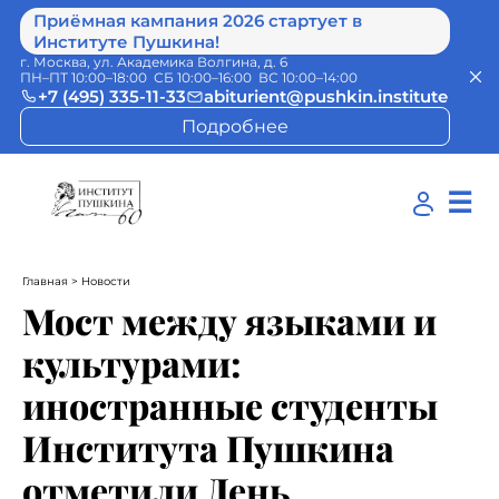
Приёмная кампания 2026 стартует в
Институте Пушкина!
г. Москва, ул. Академика Волгина, д. 6
ПН–ПТ 10:00–18:00 СБ 10:00–16:00 ВС 10:00–14:00
+7 (495) 335-11-33
abiturient@pushkin.institute
Подробнее
☰
Главная
> Новости
Мост между языками и
культурами:
иностранные студенты
Института Пушкина
отметили День