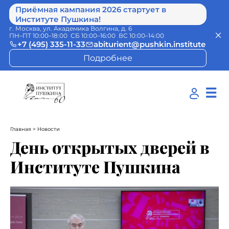
Приёмная кампания 2026 стартует в
Институте Пушкина!
г. Москва, ул. Академика Волгина, д. 6
ПН–ПТ 10:00–18:00 СБ 10:00–16:00 ВС 10:00–14:00
+7 (495) 335-11-33
abiturient@pushkin.institute
Подробнее
☰
Главная
> Новости
День открытых дверей в
Институте Пушкина