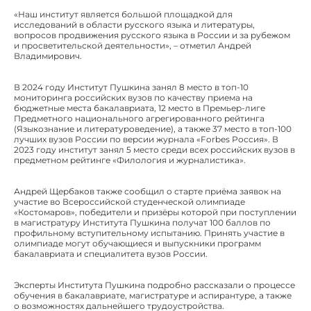
«Наш институт является большой площадкой для
исследований в области русского языка и литературы,
вопросов продвижения русского языка в России и за рубежом
и просветительской деятельности», – отметил Андрей
Владимирович.
В 2024 году Институт Пушкина занял 8 место в топ-10
мониторинга российских вузов по качеству приема на
бюджетные места бакалавриата, 12 место в Премьер-лиге
Предметного национального агрегированного рейтинга
(Языкознание и литературоведение), а также 37 место в топ-100
лучших вузов России по версии журнала «Forbes Россия». В
2023 году институт занял 5 место среди всех российских вузов в
предметном рейтинге «Филология и журналистика».
Андрей Щербаков также сообщил о старте приёма заявок на
участие во Всероссийской студенческой олимпиаде
«Костомаров», победители и призёры которой при поступлении
в магистратуру Института Пушкина получат 100 баллов по
профильному вступительному испытанию. Принять участие в
олимпиаде могут обучающиеся и выпускники программ
бакалавриата и специалитета вузов России.
Эксперты Института Пушкина подробно рассказали о процессе
обучения в бакалавриате, магистратуре и аспирантуре, а также
о возможностях дальнейшего трудоустройства.