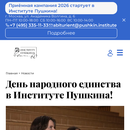
Приёмная кампания 2026 стартует в
Институте Пушкина!
г. Москва, ул. Академика Волгина, д. 6
ПН–ПТ 10:00–18:00 СБ 10:00–16:00 ВС 10:00–14:00
+7 (495) 335-11-33
abiturient@pushkin.institute
Подробнее
☰
Главная
> Новости
День народного единства
в Институте Пушкина!