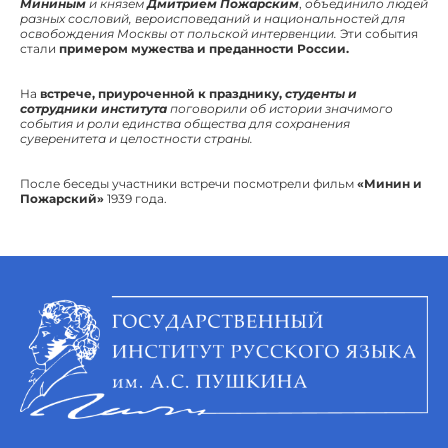
Мининым
и князем
Дмитрием Пожарским
,
объединило людей
разных сословий, вероисповеданий и национальностей для
освобождения Москвы от польской интервенции.
Эти события
стали
примером мужества и преданности России.
На
встрече, приуроченной к празднику,
студенты и
сотрудники института
поговорили об истории значимого
события и роли единства общества для сохранения
суверенитета и целостности страны.
После беседы участники встречи посмотрели фильм
«Минин и
Пожарский»
1939 года.