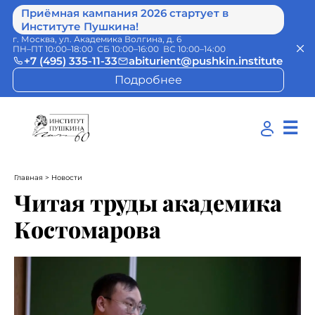
Приёмная кампания 2026 стартует в
Институте Пушкина!
г. Москва, ул. Академика Волгина, д. 6
ПН–ПТ 10:00–18:00 СБ 10:00–16:00 ВС 10:00–14:00
+7 (495) 335-11-33
abiturient@pushkin.institute
Подробнее
☰
Главная
> Новости
Читая труды академика
Костомарова