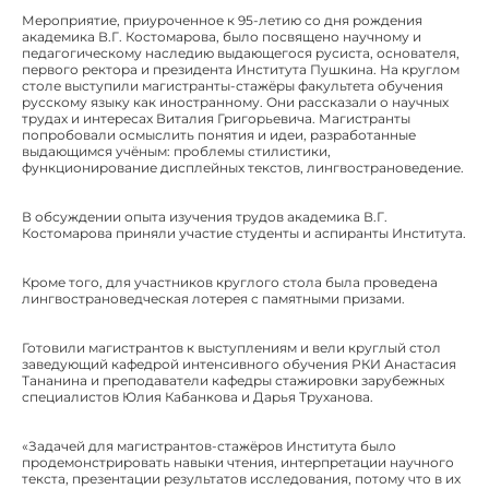
Мероприятие, приуроченное к 95-летию со дня рождения
академика В.Г. Костомарова, было посвящено научному и
педагогическому наследию выдающегося русиста, основателя,
первого ректора и президента Института Пушкина. На круглом
столе выступили магистранты-стажёры факультета обучения
русскому языку как иностранному. Они рассказали о научных
трудах и интересах Виталия Григорьевича. Магистранты
попробовали осмыслить понятия и идеи, разработанные
выдающимся учёным: проблемы стилистики,
функционирование дисплейных текстов, лингвострановедение.
В обсуждении опыта изучения трудов академика В.Г.
Костомарова приняли участие студенты и аспиранты Института.
Кроме того, для участников круглого стола была проведена
лингвострановедческая лотерея с памятными призами.
Готовили магистрантов к выступлениям и вели круглый стол
заведующий кафедрой интенсивного обучения РКИ Анастасия
Тананина и преподаватели кафедры стажировки зарубежных
специалистов Юлия Кабанкова и Дарья Труханова.
«Задачей для магистрантов-стажёров Института было
продемонстрировать навыки чтения, интерпретации научного
текста, презентации результатов исследования, потому что в их