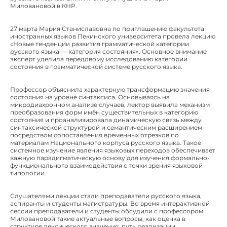
Миловановой в КНР.
27 марта Мария Станиславовна по приглашению факультета
иностранных языков Пекинского университета провела лекцию
«Новые тенденции развития грамматической категории
русского языка — категория состояния». Основное внимание
эксперт уделила передовому исследованию категории
состояния в грамматической системе русского языка.
Профессор объяснила характерную трансформацию значения
состояния на уровне синтаксиса. Основываясь на
микродиахронном анализе случаев, лектор выявила механизм
преобразования форм имён существительных в категорию
состояния и проанализировала динамическую связь между
синтаксической структурой и семантическим расширением
посредством сопоставления временных отрезков по
материалам Национального корпуса русского языка. Такое
системное изучение явления языковых переходов обеспечивает
важную парадигматическую основу для изучения формально-
функционального взаимодействия с точки зрения языковой
типологии.
Слушателями лекции стали преподаватели русского языка,
аспиранты и студенты магистратуры. Во время интерактивной
сессии преподаватели и студенты обсудили с профессором
Миловановой такие актуальные вопросы, как оценка в
структуре лексического значения, путь реализации