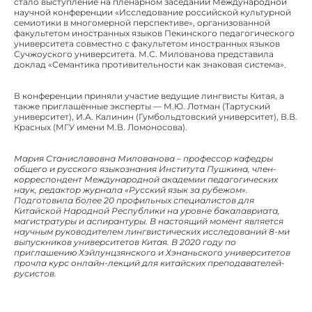
стало выступление на пленарном заседании Международной
научной конференции «Исследование российской культурной
семиотики в многомерной перспективе», организованной
факультетом иностранных языков Пекинского педагогического
университета совместно с факультетом иностранных языков
Сучжоуского университета. М.С. Милованова представила
доклад «Семантика противительности как знаковая система».
В конференции приняли участие ведущие лингвисты Китая, а
также приглашённые эксперты — М.Ю. Лотман (Тартуский
университет), И.А. Калинин (Гумбольдтовский университет), В.В.
Красных (МГУ имени М.В. Ломоносова).
Мария Станиславовна Милованова – профессор кафедры
общего и русского языкознания Института Пушкина, член-
корреспондент Международной академии педагогических
наук, редактор журнала «Русский язык за рубежом».
Подготовила более 20 профильных специалистов для
Китайской Народной Республики на уровне бакалавриата,
магистратуры и аспирантуры. В настоящий момент является
научным руководителем лингвистических исследований 8-ми
выпускников университетов Китая. В 2020 году по
приглашению Хэйлунцзянского и Хэнаньского университетов
прочла курс онлайн-лекций для китайских преподавателей-
русистов.