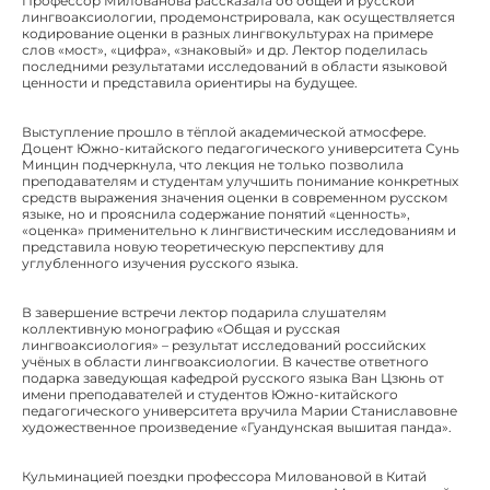
Профессор Милованова рассказала об общей и русской
лингвоаксиологии, продемонстрировала, как осуществляется
кодирование оценки в разных лингвокультурах на примере
слов «мост», «цифра», «знаковый» и др. Лектор поделилась
последними результатами исследований в области языковой
ценности и представила ориентиры на будущее.
Выступление прошло в тёплой академической атмосфере.
Доцент Южно-китайского педагогического университета Сунь
Минцин подчеркнула, что лекция не только позволила
преподавателям и студентам улучшить понимание конкретных
средств выражения значения оценки в современном русском
языке, но и прояснила содержание понятий «ценность»,
«оценка» применительно к лингвистическим исследованиям и
представила новую теоретическую перспективу для
углубленного изучения русского языка.
В завершение встречи лектор подарила слушателям
коллективную монографию «Общая и русская
лингвоаксиология» – результат исследований российских
учёных в области лингвоаксиологии. В качестве ответного
подарка заведующая кафедрой русского языка Ван Цзюнь от
имени преподавателей и студентов Южно-китайского
педагогического университета вручила Марии Станиславовне
художественное произведение «Гуандунская вышитая панда».
Кульминацией поездки профессора Миловановой в Китай