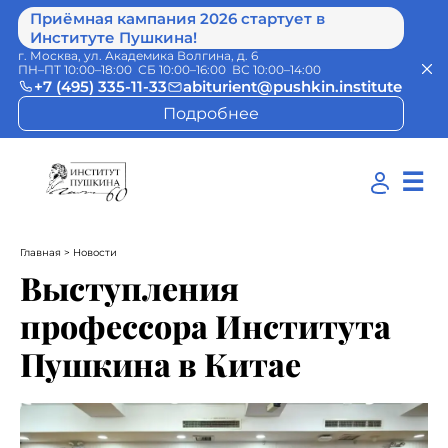
Приёмная кампания 2026 стартует в
Институте Пушкина!
г. Москва, ул. Академика Волгина, д. 6
ПН–ПТ 10:00–18:00 СБ 10:00–16:00 ВС 10:00–14:00
+7 (495) 335-11-33
abiturient@pushkin.institute
Подробнее
☰
Главная
> Новости
Выступления
профессора Института
Пушкина в Китае