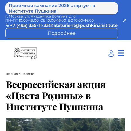
Приёмная кампания 2026 стартует в
Институте Пушкина!
г. Москва, ул. Академика Волгина, д. 6
ПН–ПТ 10:00–18:00 СБ 10:00–16:00 ВС 10:00–14:00
+7 (495) 335-11-33
abiturient@pushkin.institute
Подробнее
☰
Главная
> Новости
Всероссийская акция
«Цвета Родины» в
Институте Пушкина