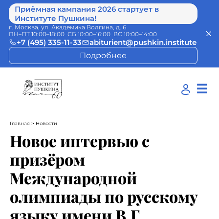
Приёмная кампания 2026 стартует в
Институте Пушкина!
г. Москва, ул. Академика Волгина, д. 6
ПН–ПТ 10:00–18:00 СБ 10:00–16:00 ВС 10:00–14:00
+7 (495) 335-11-33
abiturient@pushkin.institute
Подробнее
☰
Главная
> Новости
Новое интервью с
призёром
Международной
олимпиады по русскому
языку имени В.Г.