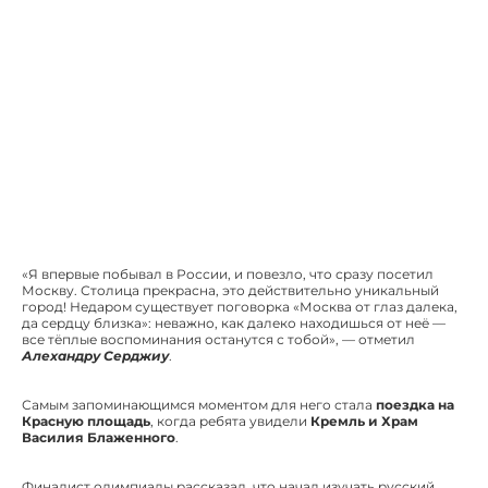
«Я впервые побывал в России, и повезло, что сразу посетил
Москву. Столица прекрасна, это действительно уникальный
город! Недаром существует поговорка «Москва от глаз далека,
да сердцу близка»: неважно, как далеко находишься от неё —
все тёплые воспоминания останутся с тобой», — отметил
Алехандру Серджиу
.
Самым запоминающимся моментом для него стала
поездка на
Красную площадь
, когда ребята увидели
Кремль и Храм
Василия Блаженного
.
Финалист олимпиады рассказал, что начал изучать русский