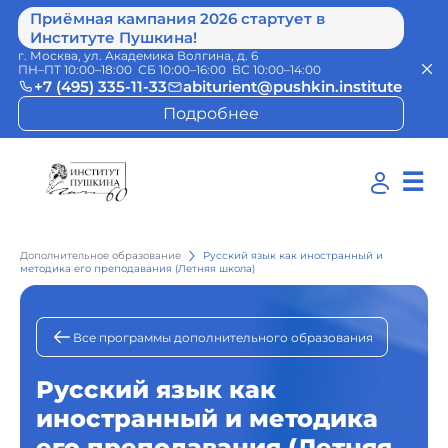
Приёмная кампания 2026 стартует в
Институте Пушкина!
г. Москва, ул. Академика Волгина, д. 6
ПН–ПТ 10:00–18:00 СБ 10:00–16:00 ВС 10:00–14:00
+7 (495) 335-11-33
abiturient@pushkin.institute
Подробнее
☰
Дополнительное образование
Русский язык как иностранный и
методика его преподавания (Летняя школа)
Все программы дополнительного образования
Русский язык как
иностранный и методика
его преподавания (Летняя