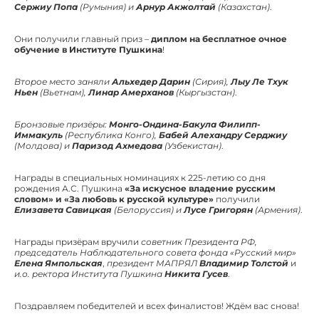
Сержиу Попа
(Румыния) и
Арнур Акжолтай
(Казахстан)
.
Они получили главный приз –
диплом на бесплатное очное
обучение в Институте Пушкина
!
Второе место заняли
Альхедер Дарин
(Сирия),
Лыу Ле Тхук
Ньен
(Вьетнам),
Линар Амерханов
(Кыргызстан)
.
Бронзовые призёры:
Монго-Ондина-Бакула Филипп-
Иммакуль
(Республика Конго),
Бабей Алехандру Серджиу
(Молдова) и
Паризод Ахмедова
(Узбекистан)
.
Награды в специальных номинациях к 225-летию со дня
рождения А.С. Пушкина
«За искусное владение русским
словом» и «За любовь к русской культуре»
получили
Елизавета Савицкая
(Белоруссия) и
Лусе Григорян
(Армения)
.
Награды призёрам вручили
советник Президента РФ,
председатель Наблюдательного совета фонда «Русский мир»
Елена Ямпольская
,
президент МАПРЯЛ
Владимир Толстой
и
и.о. ректора Института Пушкина
Никита Гусев
.
Поздравляем победителей и всех финалистов! Ждём вас снова!