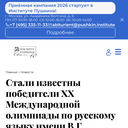
Приёмная кампания 2026 стартует в
Институте Пушкина!
г. Москва, ул. Академика Волгина, д. 6
ПН–ПТ 10:00–18:00 СБ 10:00–16:00 ВС 10:00–14:00
+7 (495) 335-11-33
abiturient@pushkin.institute
Подробнее
☰
Главная
> Новости
Стали известны
победители ХХ
Международной
олимпиады по русскому
языку имени В.Г.