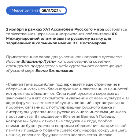
#Mероприятия
05/11/2024
2 ноября в рамках XVI Ассамблеи Русского мира
состоялась
торжественная церемония награждения победителей
ХХ
Международной олимпиады по русскому языку для
зарубежных школьников имени В.Г. Костомарова
.
Приветственное слово для участников направил
президент
России
Владимир Путин
, которое озвучила
советник
президента, председатель наблюдательного совета фонда
«Русский мир»
Елена Ямпольская
:
«Главная тема ассамблеи подчёркивает наше стремление к
сбережению тех незыблемых духовно-нравственных ценностей,
которые нас объединяют. Сила идей русского мира всегда
заключалась в его открытости и уважении ко всем культурам. В
ходе форума вы сможете обсудить широкий круг актуальных
проблем, связанных с популяризацией русского языка и
литературы, укреплением русскоязычного информационного
пространства. В преддверии 80-летия Великой Победы,
которое мы будем отмечать в следующем году, особое
внимание будет уделено вопросам сбережения исторической
памяти и правды о подвиге советского народа, сокрушившего
нацизм, спасшего будущее всего человечества. Желаю