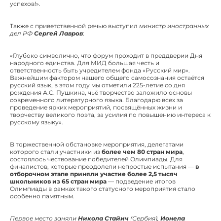
успехов!».
Также с приветственной речью выступил
министр иностранных
дел РФ
Сергей Лавров
:
«Глубоко символично, что форум проходит в преддверии Дня
народного единства. Для МИД большая честь и
ответственность быть учредителем фонда «Русский мир».
Важнейшим фактором нашего общего самосознания остаётся
русский язык, в этом году мы отметили 225-летие со дня
рождения А.С. Пушкина, чьё творчество заложило основы
современного литературного языка. Благодарю всех за
проведение ярких мероприятий, посвящённых жизни и
творчеству великого поэта, за усилия по повышению интереса к
русскому языку».
В торжественной обстановке мероприятия, делегатами
которого стали участники из
более чем 80 стран мира
,
состоялось чествование победителей Олимпиады. Для
финалистов, которые преодолели непростые испытания —
в
отборочном этапе приняли участие более 2,5 тысяч
школьников из 65 стран мира
— подведение итогов
Олимпиады в рамках такого статусного мероприятия стало
особенно памятным.
Первое место заняли
Никола Стайич
(Сербия),
Ионела