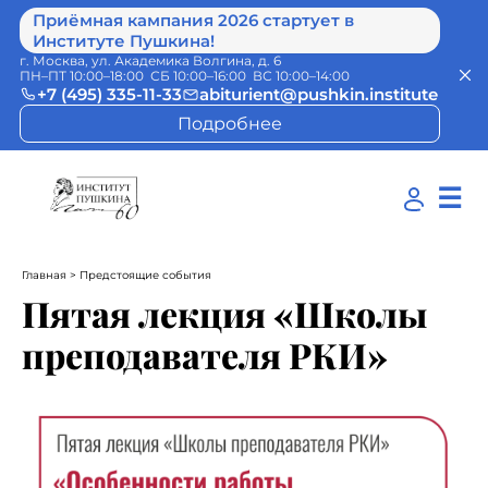
Приёмная кампания 2026 стартует в
Институте Пушкина!
г. Москва, ул. Академика Волгина, д. 6
ПН–ПТ 10:00–18:00 СБ 10:00–16:00 ВС 10:00–14:00
+7 (495) 335-11-33
abiturient@pushkin.institute
Подробнее
☰
Главная
> Предстоящие события
Пятая лекция «Школы
преподавателя РКИ»