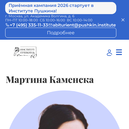
Приёмная кампания 2026 стартует в
Институте Пушкина!
г. Москва, ул. Академика Волгина, д. 6
ПН–ПТ 10:00–18:00 СБ 10:00–16:00 ВС 10:00–14:00
+7 (495) 335-11-33
abiturient@pushkin.institute
Подробнее
☰
Мартина Каменска