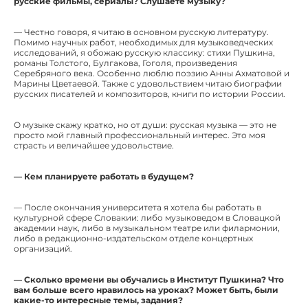
русские фильмы, сериалы? Слушаете музыку?
— Честно говоря, я читаю в основном русскую литературу.
Помимо научных работ, необходимых для музыковедческих
исследований, я обожаю русскую классику: стихи Пушкина,
романы Толстого, Булгакова, Гоголя, произведения
Серебряного века. Особенно люблю поэзию Анны Ахматовой и
Марины Цветаевой. Также с удовольствием читаю биографии
русских писателей и композиторов, книги по истории России.
О музыке скажу кратко, но от души: русская музыка — это не
просто мой главный профессиональный интерес. Это моя
страсть и величайшее удовольствие.
— Кем планируете работать в будущем?
— После окончания университета я хотела бы работать в
культурной сфере Словакии: либо музыковедом в Словацкой
академии наук, либо в музыкальном театре или филармонии,
либо в редакционно-издательском отделе концертных
организаций.
— Сколько времени вы обучались в Институт Пушкина? Что
вам больше всего нравилось на уроках? Может быть, были
какие-то интересные темы, задания?