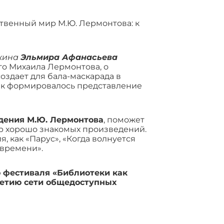
твенный мир М.Ю. Лермонтова: к
шкина
Эльмира Афанасьева
го Михаила Лермонтова, о
оздает для бала-маскарада в
как формировалось представление
ждения М.Ю. Лермонтова
, поможет
р хорошо знакомых произведений.
, как «Парус», «Когда волнуется
 времени».
 фестиваля «Библиотеки как
летию сети общедоступных