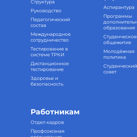
Структура
Аспирантура
Руководство
Программы
Педагогический
дополнитель
состав
образования
Международное
Студенческое
сотрудничество
общежитие
Тестирование в
Молодёжная
системе ТРКИ
политика
Дистанционное
Студенческий
тестирование
совет
Здоровье и
безопасность
Работникам
Отдел кадров
Профсоюзная
организация