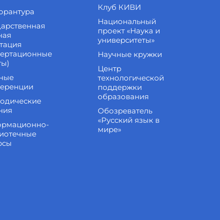
Клуб КИВИ
орантура
Национальный
дарственная
проект «Наука и
ная
университеты»
стация
сертационные
Научные кружки
ты)
Центр
ные
технологической
еренции
поддержки
образования
одические
ния
Обозреватель
«Русский язык в
рмационно-
мире»
иотечные
рсы