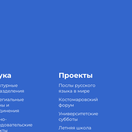
ука
Проекты
ктурные
Послы русского
азделения
языка в мире
егиальные
Костомаровский
ны и
форум
динения
Университетские
но-
субботы
едовательские
Летняя школа
кты