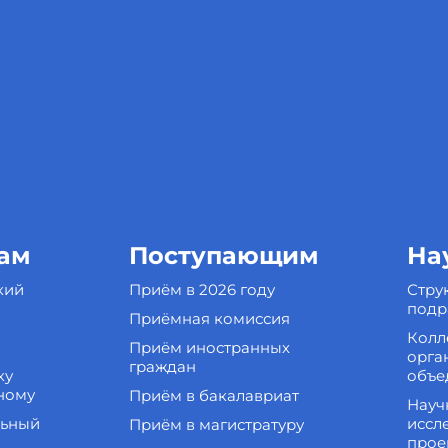
ам
Поступающим
На
кий
Приём в 2026 году
Стру
подр
Приёмная комиссия
Колл
Приём иностранных
орга
граждан
ку
объе
ному
Приём в бакалавриат
Науч
льный
иссл
Приём в магистратуру
прое