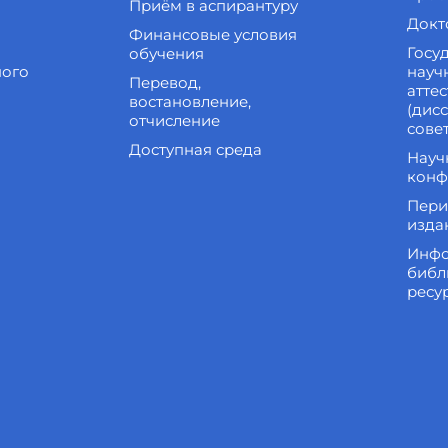
Приём в аспирантуру
Докт
Финансовые условия
Госу
обучения
ного
науч
Перевод,
атте
востановление,
(дис
отчисление
сове
Доступная среда
Науч
конф
Пери
изда
Инфо
библ
ресу