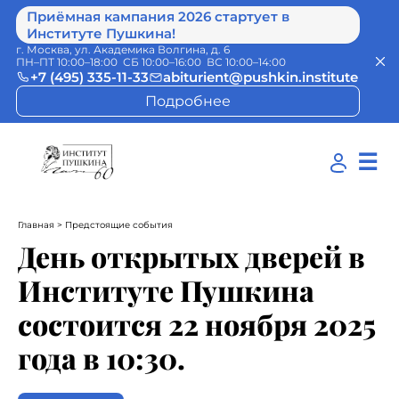
Приёмная кампания 2026 стартует в
Институте Пушкина!
г. Москва, ул. Академика Волгина, д. 6
ПН–ПТ 10:00–18:00 СБ 10:00–16:00 ВС 10:00–14:00
+7 (495) 335-11-33
abiturient@pushkin.institute
Подробнее
☰
Главная
> Предстоящие события
День открытых дверей в
Институте Пушкина
состоится 22 ноября 2025
года в 10:30.