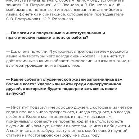
института замечательна. С особым теплом буду вспоминать
занятия Е.К. Петривней, И.С. Леонова, А.В. Пашкова. А ещё —
максимально полезные и интересные занятия английского
языка, фонетики и синтаксиса, которые вели преподаватели
О.В. Вострикова и Ю.В. Роговнёва.
— Помогли ли полученные в институте знания и
практические навыки в поиске работы?
— Да, очень помогли. Я устроилась преподавателем русского
языка и литературы, чего всегда очень хотела. Наш институт
даёт отличные знания в области филологии: и в языкознании, и
в литературоведении, и в педагогике.
— Какие события студенческой жизни запомнились вам
больше всего? Удалось ли найти среди одногруппников
друзей, с которыми будете поддерживать связь после
выпуска?
— Институт подарил мне хороших друзей, с которыми за четыре
года я прошла много прекрасного, иногда трудного, но всегда
весёлого. Вместе мы готовились к парам и экзаменам,
придумывали совместные проекты, ходили в столовую есть
вкуснейший крем-суп, играли в настольные игры в общежитии.
А ещё никогда не забуду выступление с моей первой научной
статьей на Костомаровском форуме в 2022 году.