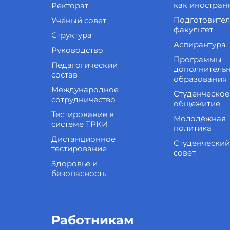
как иностран
Ректорат
Подготовите
Учёный совет
факультет
Структура
Аспирантура
Руководство
Программы
Педагогический
дополнитель
состав
образования
Международное
Студенческое
сотрудничество
общежитие
Тестирование в
Молодёжная
системе ТРКИ
политика
Дистанционное
Студенческий
тестирование
совет
Здоровье и
безопасность
Работникам