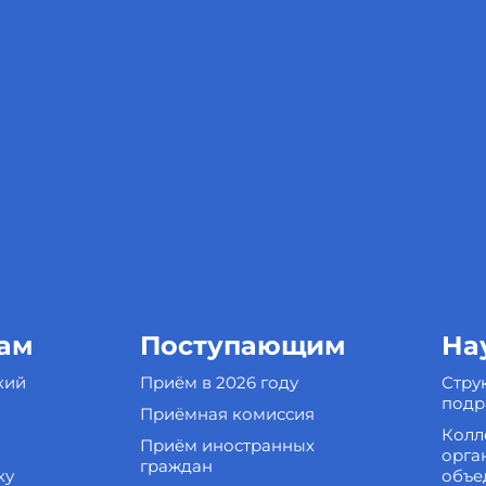
ам
Поступающим
На
кий
Приём в 2026 году
Стру
подр
Приёмная комиссия
Колл
Приём иностранных
орга
граждан
ку
объе