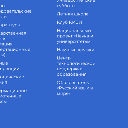
Университетские
но-
субботы
едовательские
Летняя школа
кты
Клуб КИВИ
орантура
Национальный
дарственная
проект «Наука и
ная
университеты»
стация
сертационные
Научные кружки
ты)
Центр
ные
технологической
еренции
поддержки
образования
одические
ния
Обозреватель
«Русский язык в
рмационно-
мире»
иотечные
рсы