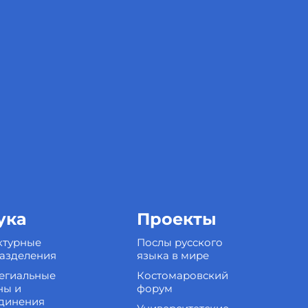
ука
Проекты
ктурные
Послы русского
азделения
языка в мире
егиальные
Костомаровский
ны и
форум
динения