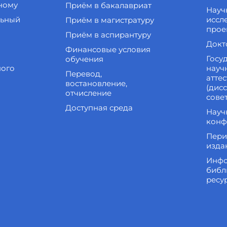
ному
Приём в бакалавриат
Науч
льный
иссл
Приём в магистратуру
прое
Приём в аспирантуру
Докт
Финансовые условия
Госу
обучения
ного
науч
Перевод,
атте
востановление,
(дис
отчисление
сове
Доступная среда
Науч
конф
Пери
изда
Инфо
библ
ресу