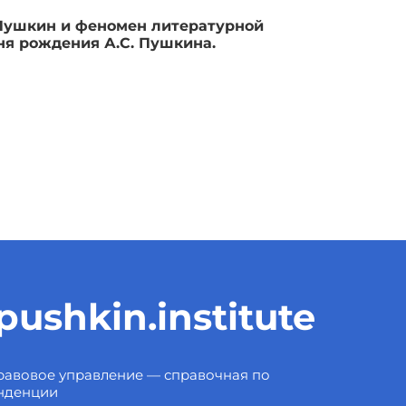
 Пушкин и феномен литературной
дня рождения А.С. Пушкина.
ushkin.institute
авовое управление — справочная по
нденции