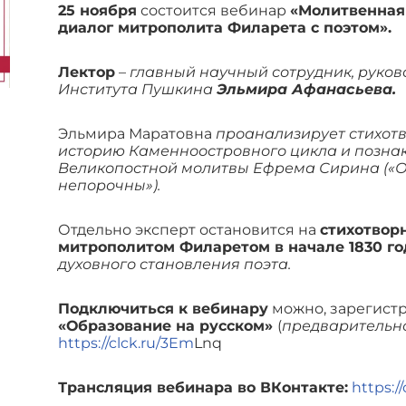
25 ноября
состоится вебинар
«Молитвенная
диалог митрополита Филарета с поэтом».
Лектор
–
главный научный сотрудник, руков
Института Пушкина
Эльмира Афанасьева.
Эльмира Маратовна
проанализирует стихотв
историю Каменноостровного цикла и позна
Великопостной молитвы Ефрема Сирина («
непорочны»).
Отдельно эксперт остановится на
стихотвор
митрополитом Филаретом в начале 1830 г
духовного становления поэта.
Подключиться к вебинару
можно, зарегис
«Образование на русском»
(
предварительно
https://clck.ru/3Em
Lnq
Трансляция вебинара во ВКонтакте:
https:/