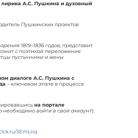
 лирика А.С. Пушкина и духовный
одитель Пушкинских проектов
орения 1819–1836 годов, представит
комит с поэтикой переложения
Отцы пустынники и жены
ном диалоге А.С. Пушкина с
ода
–
ключевом этапе в процессе
трировавшись
на портале
 необходимо войти в свой аккаунт
):
/clck.ru/3EmLnq