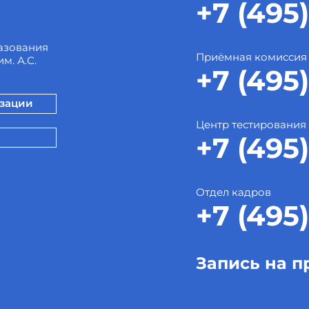
+7 (495)
азования
Приёмная комиссия
м. А.С.
+7 (495)
изации
Центр тестирования
+7 (495)
Отдел кадров
+7 (495)
Запись на п