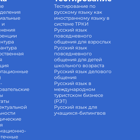
ые
Тестирование по
зделения
русскому языку как
иальные
иностранному языку в
 и
системе ТРКИ
инения
Русский язык
ренции
повседневного
нтура
общения для взрослых
антура
Русский язык
рственная
повседневного
я
общения для детей
ация
школьного возраста
ртационные
Русский язык делового
)
общения
-
Русский язык в
овательские
международном
ты
туристском бизнесе
таты
(РЭТ)
ектуальной
Русский язык для
ьности
учащихся-билингвов
дические
ия
мационно-
отечные