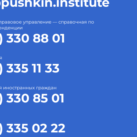
pushkin.institute
правовое управление — справочная по
онденции
) 330 88 01
я
) 335 11 33
я иностранных граждан
) 330 85 01
) 335 02 22