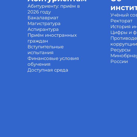
Абитуриенту: приём в
инсти
2026 году
Учёный со
Бакалавриат
Ректорат
Магистратура
История ин
Аспирантура
Цифры и ф
Приём иностранных
Противоде
граждан
коррупции
Вступительные
Ресурсы
испытания
Минобрна
Финансовые условия
России
обучения
Доступная среда