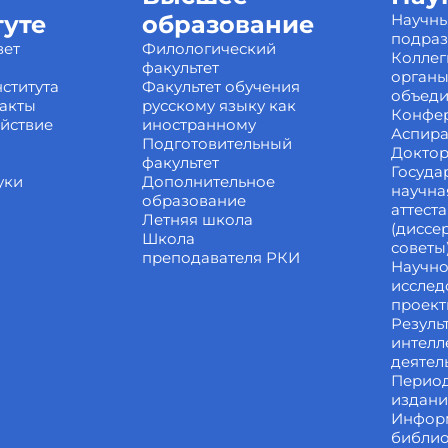
туте
образование
Научн
подра
вет
Филологический
Коллег
факультет
органы
ститута
Факультет обучения
объед
акты
русскому языку как
Конфе
йствие
иностранному
Аспира
Подготовительный
Доктор
факультет
Госуда
уки
Дополнительное
научна
образование
аттест
Летняя школа
(диссе
Школа
советы
преподавателя РКИ
Научно
исслед
проек
Резуль
интелл
деятел
Перио
издан
Инфор
библи