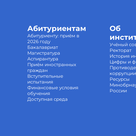
Абитуриентам
Об
Абитуриенту: приём в
инсти
2026 году
Учёный со
Бакалавриат
Ректорат
Магистратура
История ин
Аспирантура
Цифры и ф
Приём иностранных
Противоде
граждан
коррупции
Вступительные
Ресурсы
испытания
Минобрна
Финансовые условия
России
обучения
Доступная среда