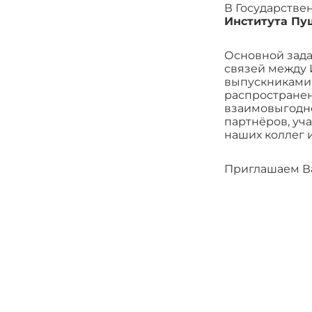
В Государстве
Института Пу
Основной зада
связей между 
выпускниками 
распространен
взаимовыгодно
партнёров, уч
наших коллег
Приглашаем Ва