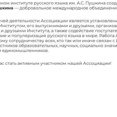
нном институте русского языка им. А.С. Пушкина соз
шкина
— добровольное международное объединени
чей деятельности Ассоциации является установлени
Институтом, его выпускниками и друзьями, организ
и друзьями Института, а также содействие поступат
ие и популяризация русского языка в мире. Работа
му сотрудничеству всех, кто так или иначе связан с
астников образовательных, научных, социально знач
 и единомышленников.
с стать активным участником нашей Ассоциации!