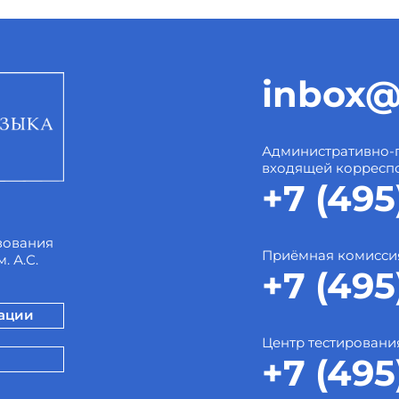
inbox@
Административно-
входящей корресп
+7 (495
зования
Приёмная комисси
. А.С.
+7 (495
зации
Центр тестировани
+7 (495