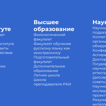
Высшее
Нау
туте
образование
Научн
подра
вет
Филологический
Коллег
факультет
органы
ститута
Факультет обучения
объед
акты
русскому языку как
Конфе
йствие
иностранному
Аспира
Подготовительный
Доктор
факультет
Госуда
уки
Дополнительное
научна
образование
аттест
Летняя школа
(диссе
Школа
советы
преподавателя РКИ
Научно
исслед
проек
Резуль
интелл