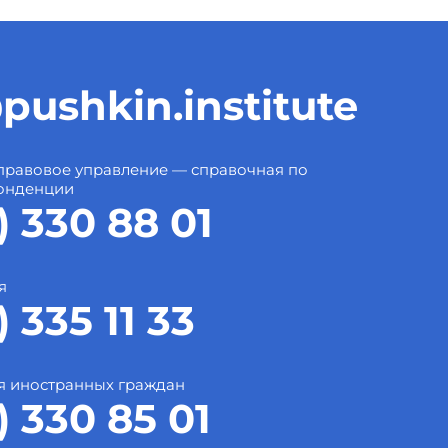
pushkin.institute
правовое управление — справочная по
онденции
) 330 88 01
я
) 335 11 33
я иностранных граждан
) 330 85 01