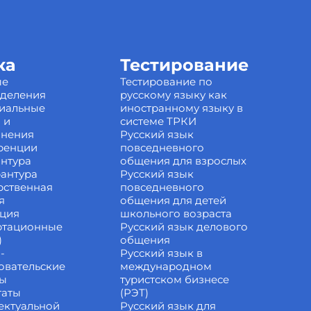
ка
Тестирование
ые
Тестирование по
зделения
русскому языку как
иальные
иностранному языку в
 и
системе ТРКИ
инения
Русский язык
ренции
повседневного
нтура
общения для взрослых
антура
Русский язык
рственная
повседневного
я
общения для детей
ация
школьного возраста
ртационные
Русский язык делового
)
общения
-
Русский язык в
овательские
международном
ты
туристском бизнесе
таты
(РЭТ)
ектуальной
Русский язык для