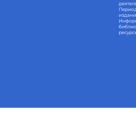
деятел
Перио
издан
Инфор
библи
ресурс