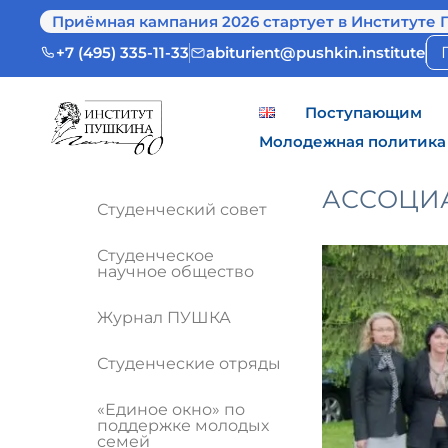
Приёмная кампания 2026 стартует в Институте 
+7 (495) 335-11-33
abiturient@pushkin.institute
Поступающим
Молодежная политика
АССОЦИА
Студенческий совет
Студенческое
научное общество
Журнал ПУШКА
Студенческие отряды
«Единое окно» по
поддержке молодых
семей