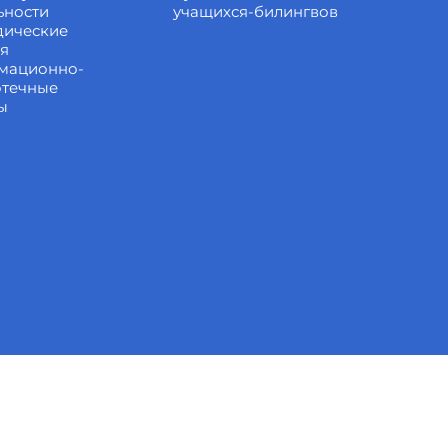
ьности
учащихся-билингвов
дические
ия
мационно-
отечные
ы