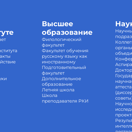
Высшее
Нау
туте
образование
Научн
подра
вет
Филологический
Коллег
факультет
органы
ститута
Факультет обучения
объед
акты
русскому языку как
Конфе
йствие
иностранному
Аспира
Подготовительный
Доктор
факультет
Госуда
уки
Дополнительное
научна
образование
аттест
Летняя школа
(диссе
Школа
советы
преподавателя РКИ
Научно
исслед
проек
Резуль
интелл
деятел