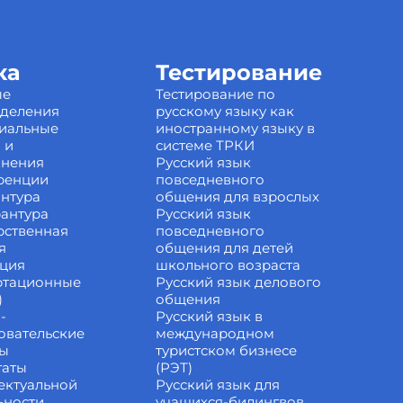
ка
Тестирование
ые
Тестирование по
зделения
русскому языку как
иальные
иностранному языку в
 и
системе ТРКИ
инения
Русский язык
ренции
повседневного
нтура
общения для взрослых
антура
Русский язык
рственная
повседневного
я
общения для детей
ация
школьного возраста
ртационные
Русский язык делового
)
общения
-
Русский язык в
овательские
международном
ты
туристском бизнесе
таты
(РЭТ)
ектуальной
Русский язык для
ьности
учащихся-билингвов