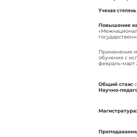
Ученая степень
Повышение к
«Межнациональ
государственн
Применение ис
обучения с ис
февраль-март 2
Общий стаж:
с
Научно-педаг
Магистратура
Преподаваем