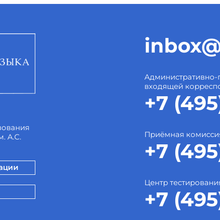
inbox@
Административно-
входящей корресп
+7 (495
зования
Приёмная комисси
. А.С.
+7 (495
зации
Центр тестировани
+7 (495