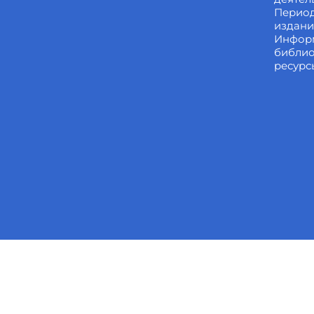
Перио
издан
Инфор
библи
ресурс