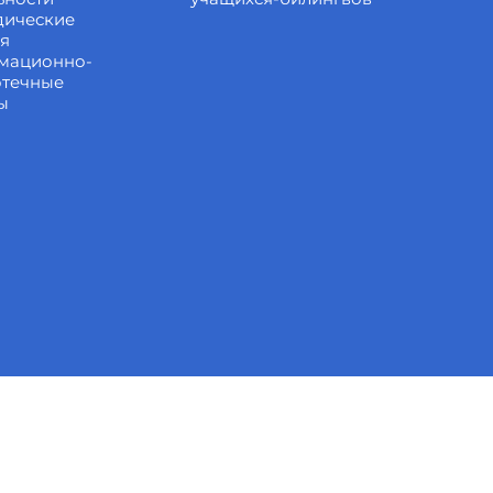
дические
ия
мационно-
отечные
ы