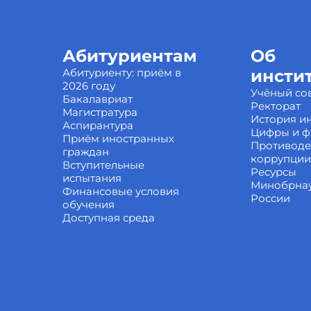
Абитуриентам
Об
Абитуриенту: приём в
инсти
2026 году
Учёный со
Бакалавриат
Ректорат
Магистратура
История ин
Аспирантура
Цифры и ф
Приём иностранных
Противоде
граждан
коррупции
Вступительные
Ресурсы
испытания
Минобрна
Финансовые условия
России
обучения
Доступная среда