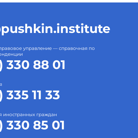
pushkin.institute
правовое управление — справочная по
онденции
) 330 88 01
я
) 335 11 33
я иностранных граждан
) 330 85 01