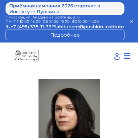
Приёмная кампания 2026 стартует в
Институте Пушкина!
г. Москва, ул. Академика Волгина, д. 6
ПН–ПТ 10:00–18:00 СБ 10:00–16:00 ВС 10:00–14:00
+7 (495) 335-11-33
abiturient@pushkin.institute
Подробнее
☰