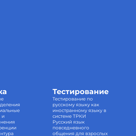
ка
Тестирование
ые
Тестирование по
зделения
русскому языку как
иальные
иностранному языку в
 и
системе ТРКИ
инения
Русский язык
ренции
повседневного
нтура
общения для взрослых