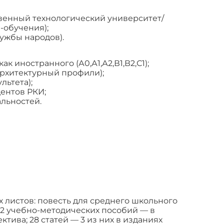
венный технологический университет/
-обучения);
ужбы народов).
к иностранного (А0,А1,А2,В1,В2,С1);
архитектурный профили);
льтета);
ентов РКИ;
льностей.
листов: повесть для среднего школьного
12 учебно-методических пособий — в
ктива; 28 статей — 3 из них в изданиях