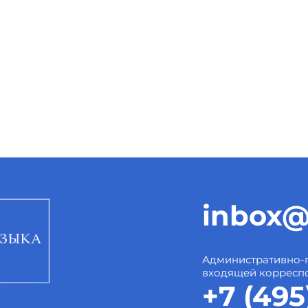
inbox@
Административно-
входящей корресп
+7 (495