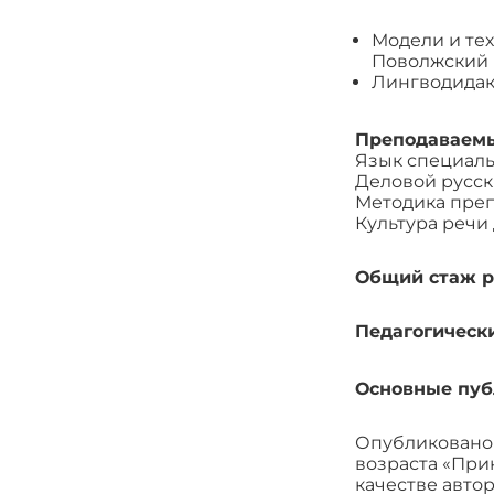
Модели и те
Поволжский 
Лингводидак
Преподаваем
Язык специаль
Деловой русск
Методика преп
Культура речи
Общий стаж р
Педагогическ
Основные пу
Опубликовано 
возраста «При
качестве автор