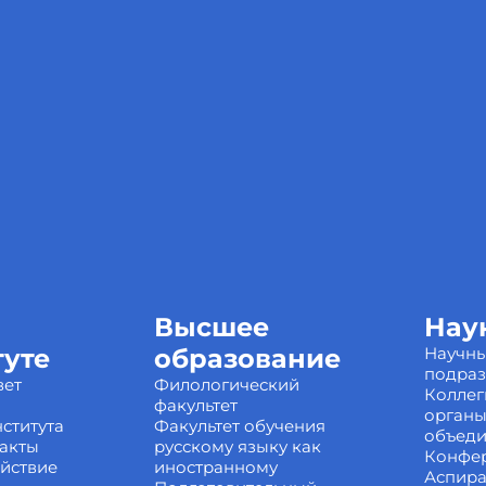
Высшее
Нау
туте
образование
Научн
подра
вет
Филологический
Коллег
факультет
органы
ститута
Факультет обучения
объед
акты
русскому языку как
Конфе
йствие
иностранному
Аспира