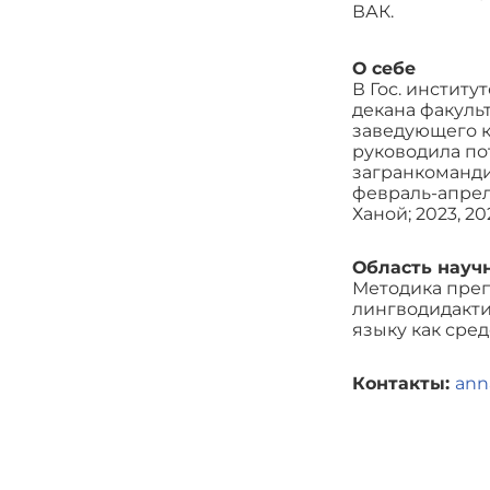
ВАК.
О себе
В Гос. институ
декана факуль
заведующего к
руководила по
загранкомандир
февраль-апрель 
Ханой; 2023, 2
Область науч
Методика преп
лингводидакти
языку как сре
Контакты:
ann