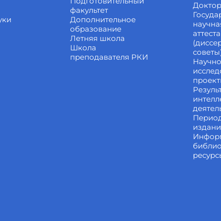
Подготовительный
Доктор
факультет
Госуда
уки
Дополнительное
научна
образование
аттест
Летняя школа
(диссе
Школа
советы
преподавателя РКИ
Научно
исслед
проек
Резуль
интелл
деятел
Перио
издан
Инфор
библи
ресурс