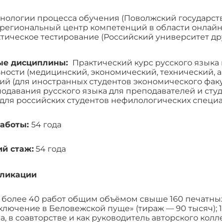
хнологии процесса обучения (Поволжский государст
региональный центр компетенций в области онлайн
тическое тестирование (Российский университет др
ые дисциплины:
Практический курс русского языка ка
ности (медицинский, экономический, технический, 
ий (для иностранных студентов экономического факу
одавания русского языка для преподавателей и студ
 для российских студентов нефилологических специа
аботы:
54 годa
ий стаж:
54 годa
бликации
более 40 работ общим объёмом свыше 160 печатных 
ключение в Беловежской пуще» (тираж — 90 тысяч); 
а, в соавторстве и как руководитель авторского колле