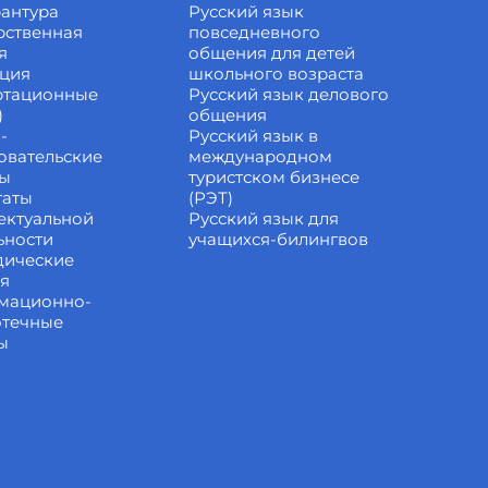
антура
Русский язык
рственная
повседневного
я
общения для детей
ация
школьного возраста
ртационные
Русский язык делового
)
общения
-
Русский язык в
овательские
международном
ты
туристском бизнесе
таты
(РЭТ)
ектуальной
Русский язык для
ьности
учащихся-билингвов
дические
ия
мационно-
отечные
ы