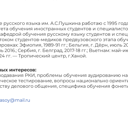
те русского языка им. А.С.Пушкина работаю с 1995 год
тета обучения иностранных студентов и специалист
афедрой обучения русскому языку студентов и спец
током студентов-медиков предвузовского этапа обуч
овках: Эфиопия, 1989-91 гг.; Бельгия, г. Дёрн, июль 
2016.; Сербия, г. Белград, 2017-18 гг.; Вьетнам: май-и
024 гг. — Тропический центр, г.Ханой.
ных интересов:
одавания РКИ, проблемы обучения аудированию на 
ческое тестирование, вопросы национально ориент
дству делового общения, специфика обучения фонет
asoy@mail.ru