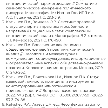
лингвистической параметризации // Семиотико-
семиологическое измерение политического
дискурса. Монография. М.: Изд-во Гос. ИРЯ им.
А.С. Пушкина, 2021. С. 293-319.
Катышев П.А., Зайцева О.В. Секстинг: правовой
статус, экспертная практика и особенности
нарратива // Социальные сети: комплексный
лингвистический анализ. Монография. В 2-х томах.
Т. 1. Кемерово, 2021. С. 170-190.
Катышев П.А. Вовлечение как феномен
общественно-речевой практики: критический
анализ // Филология и межкультурная
коммуникация: социокультурные, информационные
и образовательные аспекты общественно-речевой
практики. Коллективная монография. Москва, 2019.
С. 243-262.
Катышев П.А., Боженкова Н.А., Иванов П.К. Статус
языковой личности: принципы и инструменты
конституированная идиоэтнической
принадлежности // Вопросы психолингвистики.
2022. № 3 (53). С. 74-88. DOI: 10.30982/2077-5911-2022-
53-3-74-88
Katyshev P.A., Araeva L.A. etc. Recontextualization of