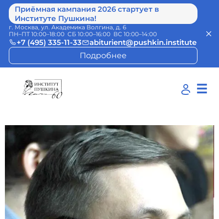
Приёмная кампания 2026 стартует в
Институте Пушкина!
г. Москва, ул. Академика Волгина, д. 6
ПН–ПТ 10:00–18:00 СБ 10:00–16:00 ВС 10:00–14:00
+7 (495) 335-11-33
abiturient@pushkin.institute
Подробнее
☰