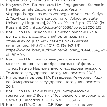
https://doi.org/10.15405/epsbs.2020.08.16
Katyshev P.A., Bozhenkova N.A. Engagement Stance in
the Illegitimate Discourse Practice. Vestnik
Volgogradskogo gosudarstvennogo universiteta. Seriya
2. Yazykoznanie [Science Journal of Volgograd State
University. Linguistics], 2020, vol. 19, no. 5, pp. 173-182. (in
Russian). DOI: https://doi.org/10.15688/jvolsu2.2020.5.15
Катышев П.А., Жукова А.Г. Речевое вовлечение в
деятельность радикальной организации на
страницах социальной сети // Политическая
лингвистика. № 5 (71). 2018. С. 134-142. URL:
https://www.elibrary.ru/download/elibrary_36448554_6
eLIBRARY.
Катышев П.А. Полимотивация и смысловая
многомерность словообразовательной формы.
Томск: Изд-во Национального исследовательского
Томского государственного университета, 2005.
Риторика / под ред. П.А. Катышева. Кемерово: Изд-
во Кемеровского государственного университета,
2011.
Катышев П.А. Ключевые идеи риторической
герменевтики // Вестник Московского университета.
Серия 9: Филология. 2003. №6. С. 103-122.
Катышев П.А., Оленев С.В. Влияние синтактики