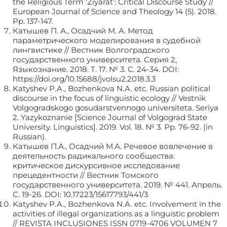
the Religious Term ‘Ziyarat’: Critical Discourse Study //
European Journal of Science and Theology 14 (5). 2018.
Pp. 137-147.
Катышев П. А., Осадчий М. А. Метод
параметрического моделирования в судебной
лингвистике // Вестник Волгоградского
государственного университета. Серия 2,
Языкознание. 2018. Т. 17. № 3. С. 24-34. DOI:
https://doi.org/10.15688/jvolsu2.2018.3.3
Katyshev P.A., Bozhenkova N.A. etc. Russian political
discourse in the focus of linguistic ecology // Vestnik
Volgogradskogo gosudarstvennogo universiteta. Seriya
2. Yazykoznanie [Science Journal of Volgograd State
University. Linguistics]. 2019. Vol. 18. № 3. Pp. 76-92. (in
Russian).
Катышев П.А., Осадчий М.А. Речевое вовлечение в
деятельность радикального сообщества:
критическое дискурсивное исследование
прецедентности // Вестник Томского
государственного университета. 2019. № 441. Апрель.
С. 19-26. DOI: 10.17223/15617793/441/3
Katyshev P.A., Bozhenkova N.A. etc. Involvement in the
activities of illegal organizations as a linguistic problem
// REVISTA INCLUSIONES ISSN 0719-4706 VOLUMEN 7