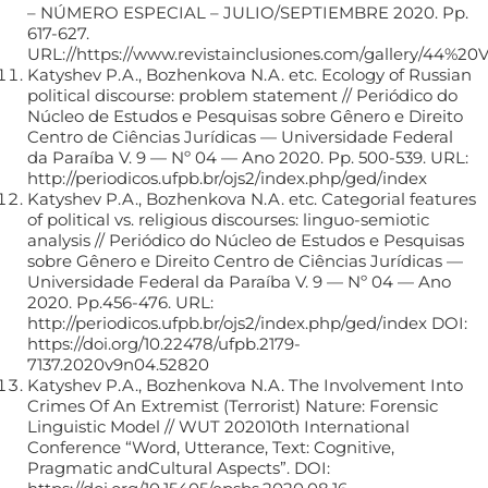
– NÚMERO ESPECIAL – JULIO/SEPTIEMBRE 2020. Pp.
617-627.
URL://https://www.revistainclusiones.com/galle
Katyshev P.A., Bozhenkova N.A. etc. Ecology of Russian
political discourse: problem statement // Periódico do
Núcleo de Estudos e Pesquisas sobre Gênero e Direito
Centro de Ciências Jurídicas — Universidade Federal
da Paraíba V. 9 — Nº 04 — Ano 2020. Рp. 500-539. URL:
http://periodicos.ufpb.br/ojs2/index.php/ged/index
Katyshev P.A., Bozhenkova N.A. etc. Сategorial features
of political vs. religious discourses: linguo-semiotic
analysis // Periódico do Núcleo de Estudos e Pesquisas
sobre Gênero e Direito Centro de Ciências Jurídicas —
Universidade Federal da Paraíba V. 9 — Nº 04 — Ano
2020. Рp.456-476. URL:
http://periodicos.ufpb.br/ojs2/index.php/ged/index DOI:
https://doi.org/10.22478/ufpb.2179-
7137.2020v9n04.52820
Katyshev P.A., Bozhenkova N.A. The Involvement Into
Crimes Of An Extremist (Terrorist) Nature: Forensic
Linguistic Model // WUT 202010th International
Conference “Word, Utterance, Text: Cognitive,
Pragmatic andCultural Aspects”. DOI: