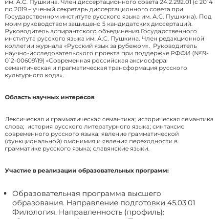
им. А.С. Пушкина. Член диссертационного совета 24.2.292.01 (с 2014
по 2019 – ученый секретарь диссертационного совета при
Государственном институте русского языка им. А.С. Пушкина). Под
моим руководством защищено 5 кандидатских диссертаций.
Руководитель аспирантского объединения Государственного
института русского языка им. А.С. Пушкина. Член редакционной
коллегии журнала «Русский язык за рубежом». Руководитель
научно-исследовательского проекта при поддержке РФФИ (№19-
012-00609\19) «Современная российская аксиосфера:
семантическая и прагматическая трансформация русского
культурного кода».
Область научных интересов
Лексическая и грамматическая семантика; историческая семантика
слова; история русского литературного языка; синтаксис
современного русского языка; явление грамматической
(функциональной) омонимия и явления переходности в
грамматике русского языка; славянские языки.
Участие в реализации образовательных программ:
Образовательная программа высшего
образования. Направление подготовки 45.03.01
Филология. Направленность (профиль):