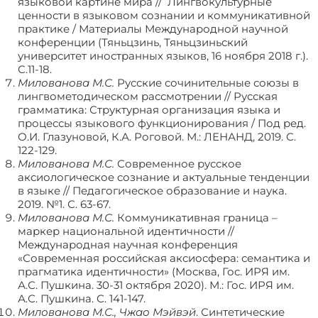
языковой картине мира // Лингвокультурные
ценности в языковом сознании и коммуникативной
практике / Материалы Международной научной
конференции (Тяньцзинь, Тяньцзиньский
университет иностранных языков, 16 ноября 2018 г.).
С.11-18.
Милованова М.С.
Русские сочинительные союзы в
лингвометодическом рассмотрении // Русская
грамматика: Структурная организация языка и
процессы языкового функционирования / Под ред.
О.И. Глазуновой, К.А. Роговой. М.: ЛЕНАНД, 2019. С.
122-129.
Милованова М.С.
Современное русское
аксиологическое сознание и актуальные тенденции
в языке // Педагогическое образование и наука.
2019. №1. С. 63-67.
Милованова М.С.
Коммуникативная граница –
маркер национальной идентичности //
Международная научная конференция
«Современная российская аксиосфера: семантика и
прагматика идентичности» (Москва, Гос. ИРЯ им.
А.С. Пушкина. 30-31 октября 2020). М.: Гос. ИРЯ им.
А.С. Пушкина. С. 141-147.
Милованова М.С., Чжао Мэйвэй
. Синтетические