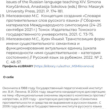
issues of the Russian language teaching XIV. Simona
Koryčánková, Anastasija Sokolova (eds.) Brno: Masaryk
University Press, 2021. Р. 174-181.
Милованова М.С.
Концепция создания «Словаря
противительных
слов русского языка» // Сборник
материалов Международного симпозиума (24–25
сентября 2021 г.) Томск: Издательство Томского
государственного университета, 2021. С. 73-75.
Милованова М.С., Хуан Яньюй
. Транспозиция форм
имени существительного: семантика и
функционирование актуальных единиц (шкала
переходности «имя существительное – категория
состояния») // Русский язык за рубежом. 2022. № 2.
С. 48-57.
Профиль eLIBRARY
(
https://elibrary.ru/author_MSMilovanova
)
О себе
Окончила в 1988 году Государственный педагогический институт
им. В.И. Ленина. В 2004 году защитила кандидатскую диссертацию
на тему «Функциональные омонимы звукового комплекса
против /
напротив
», в 2011 году – докторскую диссертацию «Семантика
противительности и средства ее выражения в русском языке». С
2006 года работаю в Государственном институте русского языка