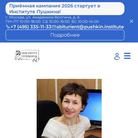
Приёмная кампания 2026 стартует в
Институте Пушкина!
г. Москва, ул. Академика Волгина, д. 6
ПН–ПТ 10:00–18:00 СБ 10:00–16:00 ВС 10:00–14:00
+7 (495) 335-11-33
abiturient@pushkin.institute
Подробнее
☰