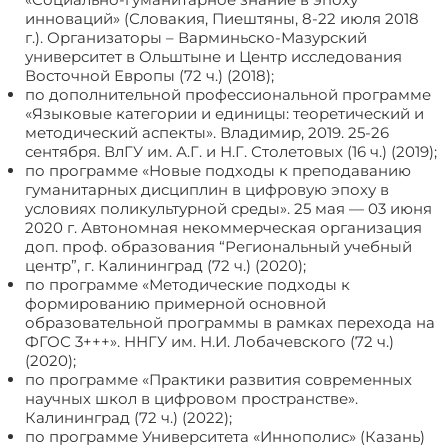
инноваций» (Словакия, Пиештяны, 8-22 июля 2018
г.). Организаторы – Варминьско-Мазурский
университет в Ольштыне и Центр исследования
Восточной Европы (72 ч.) (2018);
по дополнительной профессиональной программе
«Языковые категории и единицы: теоретический и
методический аспекты». Владимир, 2019. 25-26
сентября. ВлГУ им. А.Г. и Н.Г. Столетовых (16 ч.) (2019);
по программе «Новые подходы к преподаванию
гуманитарных дисциплин в цифровую эпоху в
условиях поликультурной среды». 25 мая — 03 июня
2020 г. Автономная некоммерческая организация
доп. проф. образования “Региональный учебный
центр”, г. Калининград (72 ч.) (2020);
по программе «Методические подходы к
формированию примерной основной
образовательной программы в рамках перехода на
ФГОС 3+++». ННГУ им. Н.И. Лобачевского (72 ч.)
(2020);
по программе «Практики развития современных
научных школ в цифровом пространстве».
Калининград (72 ч.) (2022);
по программе Университета «Иннополис» (Казань)