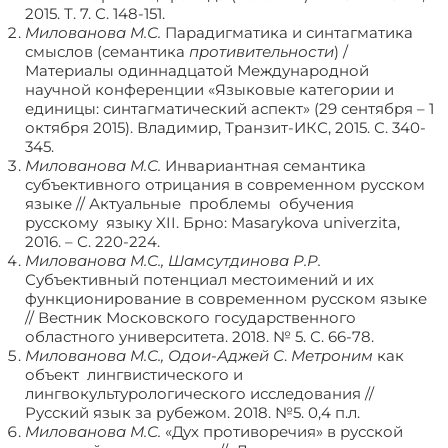
2015. Т. 7. С. 148-151.
Милованова М.С.
Парадигматика и синтагматика
смыслов (семантика
противительности
) /
Материалы одиннадцатой Международной
научной конференции «Языковые категории и
единицы: синтагматический аспект» (29 сентября – 1
октября 2015). Владимир, Транзит-ИКС, 2015. С. 340-
345.
Милованова М.С.
Инвариантная семантика
субъективного отрицания в современном русском
языке // Актуальные проблемы обучения
русскому языку XII. Брно: Masarykova univerzita,
2016. – С. 220-224.
Милованова М.С., Шамсутдинова Р.Р.
Субъективный потенциал местоимений и их
функционирование в современном русском языке
// Вестник Московского государственного
областного университета. 2018. № 5. С. 66-78.
Милованова М.С., Одои-Аджей С
.
Метроним
как
объект лингвистического и
лингвокультурологического исследования //
Русский язык за рубежом. 2018. №5. 0,4 п.л.
Милованова М.С.
«Дух противоречия» в русской