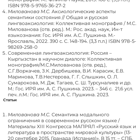
ISBN 978-5-9765-36-27-2
Милованова М.С.
Аксиологические аспекты
семантики состояния // Общая и русская
лингвоаксиология: Коллективная монография / М.С.
Милованова (отв. ред.). М.: Рос. акад. наук, Ин-т
языкознания: Гос. ИРЯ им. А.С. Пушкина. М.-
Ярославль, 2022. 390 с. С. 148-194. (3,3 п.л.) ISBN 978-5-
98269-258-0
Современная лингвоаксиология: Россия –
Кыргызстан в научном диалоге: Коллективная
монография/М.С.Милованова (отв. ред.),
С.Г.Воркачев, З.К. Дербишева, В.И. Карасик, Е.В.
Маринова, Т.В.Нестерова, Г. Г. Слышкин, О. Л.
Сумарокова, М. Дж. Тагаев, С. Ш. Турсуналиев и др.
М.: Гос. ИРЯ им. А. С. Пушкина. 2023. – 346 с. 21,6 усл.
печ. л.М.: Гос. ИРЯ им. А. С. Пушкина. 2023.
Статьи
Милованова М.С.
Семантика модального
ограничения в современном русском языке /
Материалы XIII Конгресса МАПРЯЛ «Русский язык и
литература в пространстве мировой культуры» (13-
20 сентября 2015, Гранада (Испания)». В 15 тт. – СПБ,