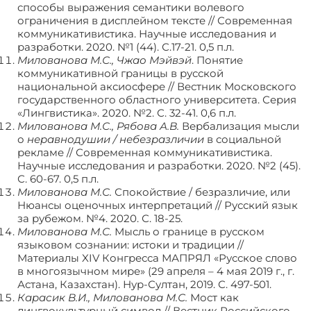
способы выражения семантики волевого
ограничения в дисплейном тексте // Современная
коммуникативистика. Научные исследования и
разработки. 2020. №1 (44). С.17-21. 0,5 п.л.
Милованова М.С., Чжао Мэйвэй
. Понятие
коммуникативной границы в русской
национальной аксиосфере // Вестник Московского
государственного областного университета. Серия
«Лингвистика». 2020. №2. С. 32-41. 0,6 п.л.
Милованова М.С., Рябова А.В.
Вербализация мысли
о
неравнодушии / небезразличии
в социальной
рекламе // Современная коммуникативистика.
Научные исследования и разработки. 2020. №2 (45).
С. 60-67. 0,5 п.л.
Милованова М.С.
Спокойствие / безразличие, или
Нюансы оценочных интерпретаций // Русский язык
за рубежом. №4. 2020. С. 18-25.
Милованова М.С.
Мысль о границе в русском
языковом сознании: истоки и традиции //
Материалы XIV Конгресса МАПРЯЛ «Русское слово
в многоязычном мире» (29 апреля – 4 мая 2019 г., г.
Астана, Казахстан). Нур-Султан, 2019. С. 497-501.
Карасик В.И., Милованова М.С.
Мост как
лингвокультурный символ // Вестник Российского