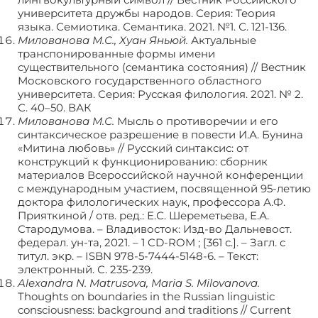
университета дружбы народов. Серия: Теория
языка. Семиотика. Семантика. 2021. №1. С. 121-136.
Милованова М.С., Хуан Яньюй.
Актуальные
транспонированные формы имени
существительного (семантика состояния) // Вестник
Московского государственного областного
университета. Серия: Русская филология. 2021. № 2.
С. 40–50. ВАК
Милованова М.С.
Мысль о противоречии и его
синтаксическое разрешение в повести И.А. Бунина
«Митина любовь» // Русский синтаксис: от
конструкций к функционированию: сборник
материалов Всероссийской научной конференции
с международным участием, посвященной 95-летию
доктора филологических наук, профессора А.Ф.
Прияткиной / отв. ред.: Е.С. Шереметьева, Е.А.
Стародумова. – Владивосток: Изд-во Дальневост.
федерал. ун-та, 2021. – 1 CD-ROM ; [361 с.]. – Загл. с
титул. экр. – ISBN 978-5-7444-5148-6. – Текст:
электронный. С. 235-239.
Alexandra N. Matrusova, Maria S. Milovanova.
Thoughts on boundaries in the Russian linguistic
consciousness: background and traditions // Current