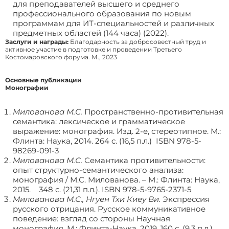
для преподавателей высшего и среднего
профессионального образования по новым
программам для ИТ-специальностей и различных
предметных областей (144 часа) (2022).
Заслуги и награды:
Благодарность за добросовестный труд и
активное участие в подготовке и проведении Третьего
Костомаровского форума. М., 2023
Основные публикации
Монографии
Милованова М.С.
Пространственно-противительная
семантика: лексическое и грамматическое
выражение: монография. Изд. 2-е, стереотипное. М.:
Флинта: Наука, 2014. 264 c. (16,5 п.л.) ISBN 978-5-
98269-091-3
Милованова М.С.
Семантика противительности:
опыт структурно-семантического анализа:
монография / М.С. Милованова. – М.: Флинта: Наука,
2015. 348 с. (21,31 п.л.). ISBN 978-5-9765-2371-5
Милованова М.С., Нгуен Тхи Киеу Ви.
Экспрессия
русского отрицания. Русское коммуникативное
поведение: взгляд со стороны Научная
монография. М.: Флинта-Наука, 2019. 160 с. (9,3 п.л.)