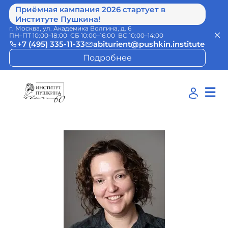
Приёмная кампания 2026 стартует в
Институте Пушкина!
г. Москва, ул. Академика Волгина, д. 6
ПН–ПТ 10:00–18:00 СБ 10:00–16:00 ВС 10:00–14:00
+7 (495) 335-11-33
abiturient@pushkin.institute
Подробнее
☰